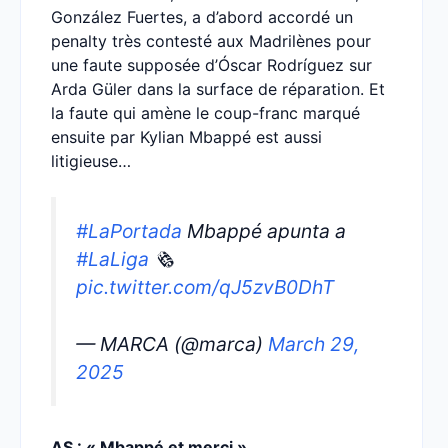
González Fuertes, a d’abord accordé un
penalty très contesté aux Madrilènes pour
une faute supposée d’Óscar Rodríguez sur
Arda Güler dans la surface de réparation. Et
la faute qui amène le coup-franc marqué
ensuite par Kylian Mbappé est aussi
litigieuse…
#LaPortada
Mbappé apunta a
#LaLiga
🗞️
pic.twitter.com/qJ5zvB0DhT
— MARCA (@marca)
March 29,
2025
AS : « Mbappé et merci »