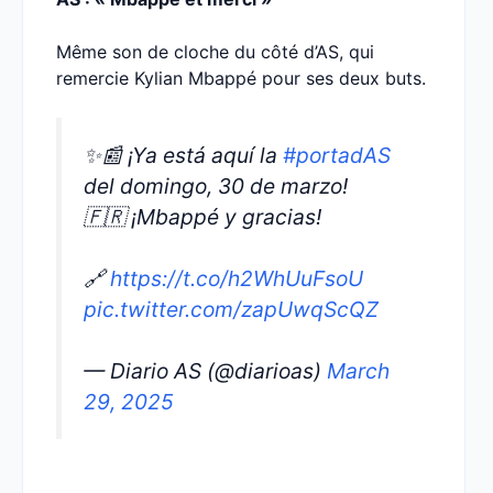
Même son de cloche du côté d’AS, qui
remercie Kylian Mbappé pour ses deux buts.
✨📰 ¡Ya está aquí la
#portadAS
del domingo, 30 de marzo!
🇫🇷 ¡Mbappé y gracias!
🔗
https://t.co/h2WhUuFsoU
pic.twitter.com/zapUwqScQZ
— Diario AS (@diarioas)
March
29, 2025