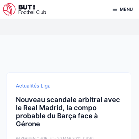
Aller
MENU
au
contenu
Actualités Liga
Nouveau scandale arbitral avec
le Real Madrid, la compo
probable du Barça face à
Gérone
PAR
FABIEN CHORLET
- 30 MAR 2025, 08:40