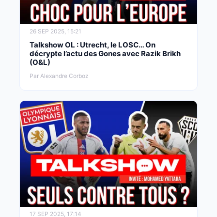
26 SEP 2025, 15:21
Talkshow OL : Utrecht, le LOSC… On
décrypte l’actu des Gones avec Razik Brikh
(O&L)
Par Alexandre Corboz
17 SEP 2025, 17:14