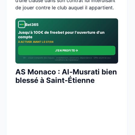
d’une clause dans son contrat lui interdisant
de jouer contre le club auquel il appartient.
Bet365
Jusqu'à 100€ de freebet pour l'ouverture d'un
compte
À ACTIVER AVANT LE 07/08
→
J'EN PROFITE
18+ · Jouer comporte des risques : endettement, isolement, dépendance · Offre soumise aux
conditions de l’opérateur.
AS Monaco : Al-Musrati bien
blessé à Saint-Étienne