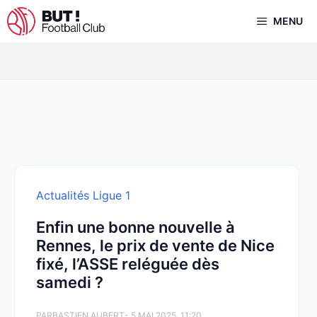
Aller
MENU
au
contenu
Actualités Ligue 1
Enfin une bonne nouvelle à
Rennes, le prix de vente de Nice
fixé, l’ASSE reléguée dès
samedi ?
PAR
BASTIEN AUBERT
- 5 MAI 2025, 11:20