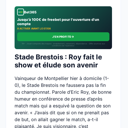
Bet365
Jusqu'à 100€ de freebet pour l'ouverture d'un
compte
À ACTIVER AVANT LE 07/08
→
J'EN PROFITE
18+ · Jouer comporte des risques : endettement, isolement, dépendance · Offre soumise aux
conditions de l’opérateur.
Stade Brestois : Roy fait le
show et élude son avenir
Vainqueur de Montpellier hier à domicile (1-
0), le Stade Brestois ne faussera pas la fin
du championnat. Parole d’Eric Roy, de bonne
humeur en conférence de presse d’après
match mais qui a esquivé la question de son
avenir. « J’avais dit que si on ne prenait pas
de but, on allait gagner le match, a-t-il
plaisanté. Je suis visionnaire, c’est