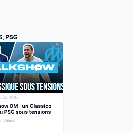
S, PSG
025, 05:30
how OM : un Classico
au PSG sous tensions
n Chorlet