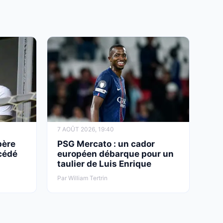
7 AOÛT 2026, 19:40
père
PSG Mercato : un cador
cédé
européen débarque pour un
taulier de Luis Enrique
Par William Tertrin