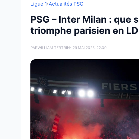
Ligue 1
›
Actualités PSG
PSG – Inter Milan : que 
triomphe parisien en LD
PAR
WILLIAM TERTRIN
- 29 MAI 2025, 22:00