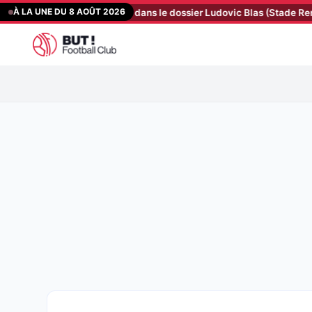
Aller
À LA UNE DU 8 AOÛT 2026
 mauvaise nouvelle dans le dossier Ludovic Blas (Stade Rennais)
au
contenu