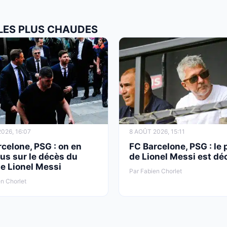
 LES PLUS CHAUDES
026, 16:07
8 AOÛT 2026, 15:11
celone, PSG : on en
FC Barcelone, PSG : le 
lus sur le décès du
de Lionel Messi est dé
e Lionel Messi
Par Fabien Chorlet
n Chorlet