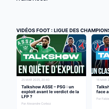
VIDÉOS FOOT : LIGUE DES CHAMPION
25 MAR 2025, 20:40
16 MAR 2
Talkshow ASSE – PSG : un
Talks
exploit avant le verdict de la
face 
LFP ?
Par Fabie
Par Alexandre Corboz