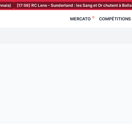
[17:59]
RC Lens – Sunderland : les Sang et Or chutent à Bollaert avant
MERCATO
COMPÉTITIONS