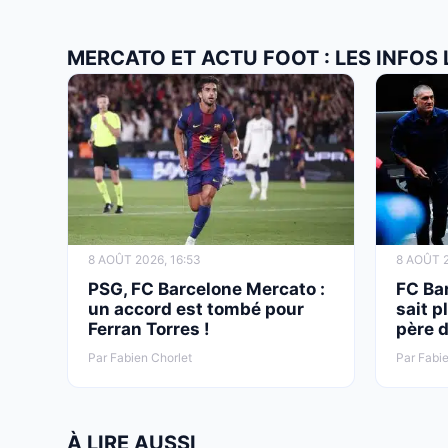
MERCATO ET ACTU FOOT : LES INFOS
8 AOÛT 2026, 16:53
8 AOÛT 2
PSG, FC Barcelone Mercato :
FC Bar
un accord est tombé pour
sait p
Ferran Torres !
père d
Par Fabien Chorlet
Par Fabie
À LIRE AUSSI