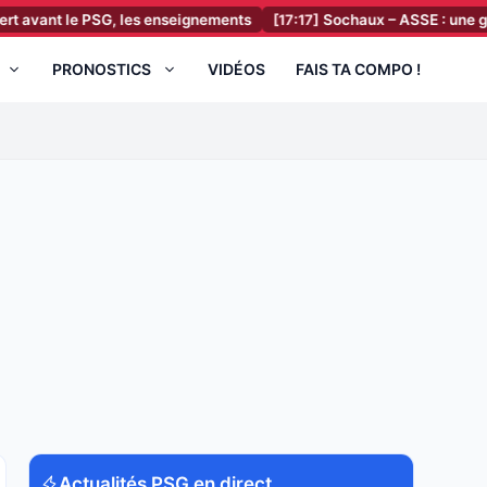
 le PSG, les enseignements
[17:17]
Sochaux – ASSE : une grande ann
PRONOSTICS
VIDÉOS
FAIS TA COMPO !
Actualités PSG en direct