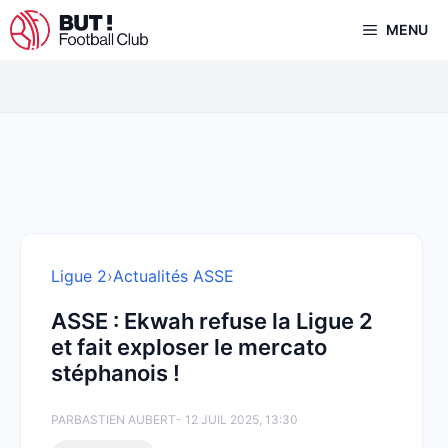
Aller
MENU
au
contenu
Ligue 2
›
Actualités ASSE
ASSE : Ekwah refuse la Ligue 2
et fait exploser le mercato
stéphanois !
PAR
BASTIEN AUBERT
- 12 JUIL 2025, 13:30