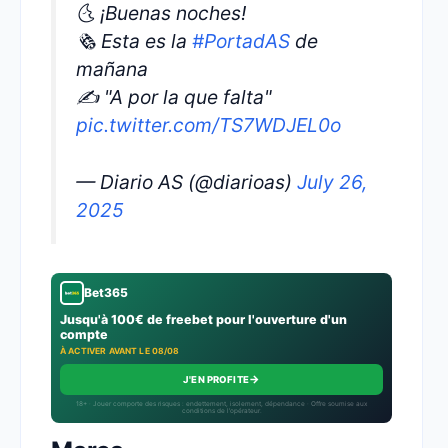
🌜 ¡Buenas noches!
🗞 Esta es la
#PortadAS
de
mañana
✍ "A por la que falta"
pic.twitter.com/TS7WDJEL0o
— Diario AS (@diarioas)
July 26,
2025
Bet365
Jusqu'à 100€ de freebet pour l'ouverture d'un
compte
À ACTIVER AVANT LE 08/08
→
J'EN PROFITE
18+ · Jouer comporte des risques : endettement, isolement, dépendance · Offre soumise aux
conditions de l’opérateur.