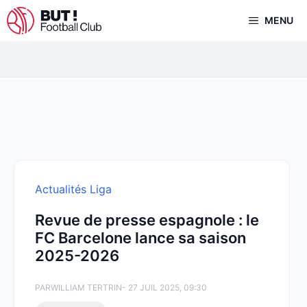
Aller
MENU
au
contenu
Actualités Liga
Revue de presse espagnole : le
FC Barcelone lance sa saison
2025-2026
PAR
WILLIAM TERTRIN
- 27 JUIL 2025, 09:30