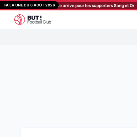
Aller
À LA UNE DU 6 AOÛT 2026
hangement historique arrive pour les supporters Sang et Or
[17:00]
au
contenu