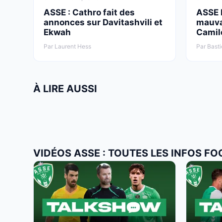
ASSE : Cathro fait des
ASSE M
annonces sur Davitashvili et
mauva
Ekwah
Camil
Par Laurent Hess
Par Basti
À LIRE AUSSI
VIDÉOS ASSE : TOUTES LES INFOS FO