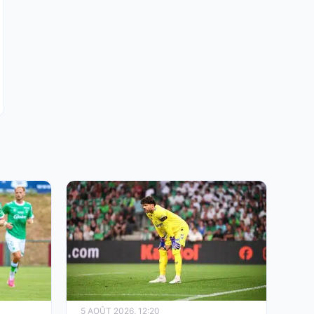
ASSE : énorme coup dur pour Larsonneur
avant la reprise de L2 !
5 AOÛT 2026, 12:20