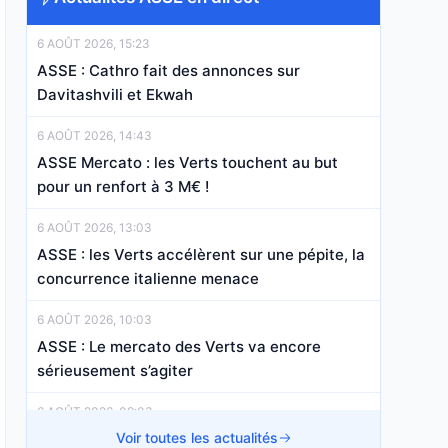
6 AOÛT 2026, 15:23
ASSE : Cathro fait des annonces sur
Davitashvili et Ekwah
6 AOÛT 2026, 14:43
ASSE Mercato : les Verts touchent au but
pour un renfort à 3 M€ !
6 AOÛT 2026, 13:03
ASSE : les Verts accélèrent sur une pépite, la
concurrence italienne menace
6 AOÛT 2026, 10:03
ASSE : Le mercato des Verts va encore
sérieusement s’agiter
6 AOÛT 2026, 09:03
ASSE : les 7,85 M€ qui creusent encore l’écart
Voir toutes les actualités