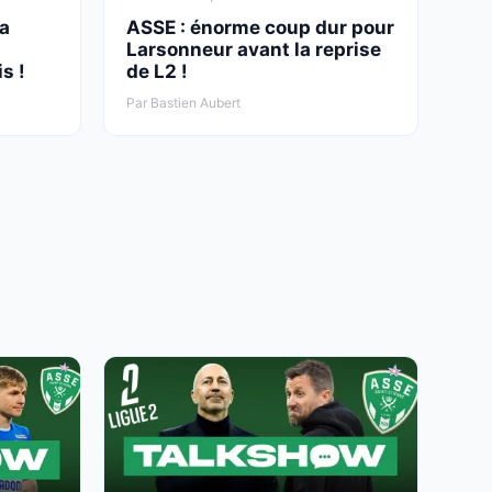
 a
ASSE : énorme coup dur pour
Larsonneur avant la reprise
is !
de L2 !
Par Bastien Aubert