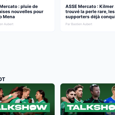
ercato : pluie de
ASSE Mercato : Kilmer
ises nouvelles pour
trouvé la perle rare, les
o Mena
supporters déjà conqu
en Aubert
Par Bastien Aubert
OT