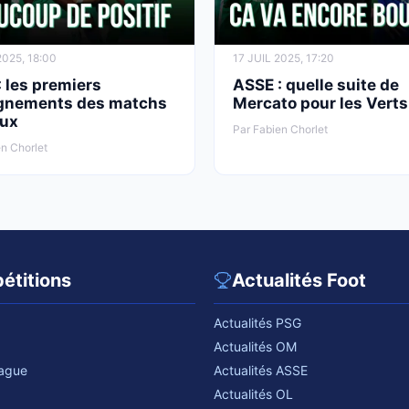
2025, 18:00
17 JUIL 2025, 17:20
 les premiers
ASSE : quelle suite de
gnements des matchs
Mercato pour les Verts
ux
Par Fabien Chorlet
n Chorlet
étitions
Actualités Foot
Actualités PSG
Actualités OM
eague
Actualités ASSE
Actualités OL