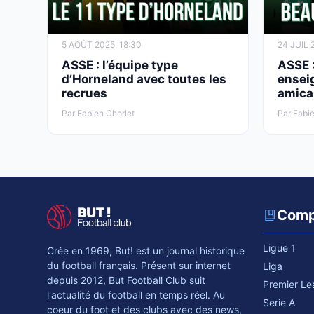
5 AOÛT 2025, 18:30
24 JUIL 
ASSE : l’équipe type
ASSE :
d’Horneland avec toutes les
ensei
recrues
amica
Par Fabien Chorlet
Par Fabie
Comp
Ligue 1
Crée en 1969, But! est un journal historique
du football français. Présent sur internet
Liga
depuis 2012, But Football Club suit
Premier L
l'actualité du football en temps réel. Au
Serie A
coeur du foot et des clubs avec des news,