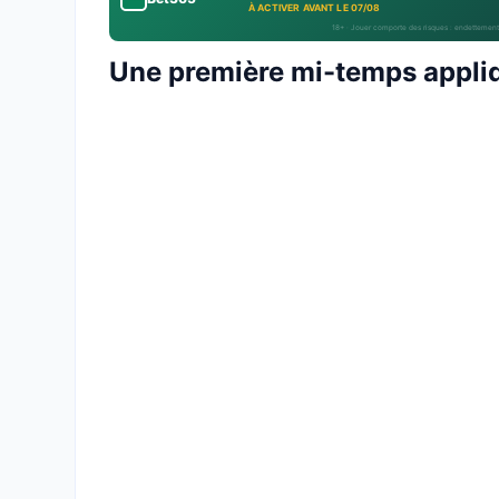
À ACTIVER AVANT LE 07/08
18+ · Jouer comporte des risques : endettement
Une première mi-temps appliq