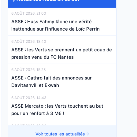
6 AOÛT 2026, 21:00
ASSE : Huss Fahmy lâche une vérité
inattendue sur l’influence de Loïc Perrin
6 AOÛT 2026, 18:40
ASSE : les Verts se prennent un petit coup de
pression venu du FC Nantes
6 AOÛT 2026, 15:23
ASSE : Cathro fait des annonces sur
Davitashvili et Ekwah
6 AOÛT 2026, 14:43
ASSE Mercato : les Verts touchent au but
pour un renfort à 3 M€ !
6 AOÛT 2026, 13:03
ASSE : les Verts accélèrent sur une pépite, la
Voir toutes les actualités