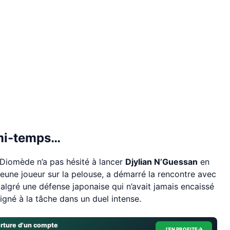
 mi-temps…
 Diomède n’a pas hésité à lancer
Djylian N’Guessan
en
 jeune joueur sur la pelouse, a démarré la rencontre avec
Malgré une défense japonaise qui n’avait jamais encaissé
igné à la tâche dans un duel intense.
erture d'un compte
→
J'EN PROFITE