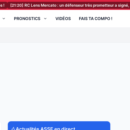
0]
RC Lens Mercato : un défenseur très prometteur a signé, il vient d’un
PRONOSTICS
VIDÉOS
FAIS TA COMPO !
Actualités ASSE en direct