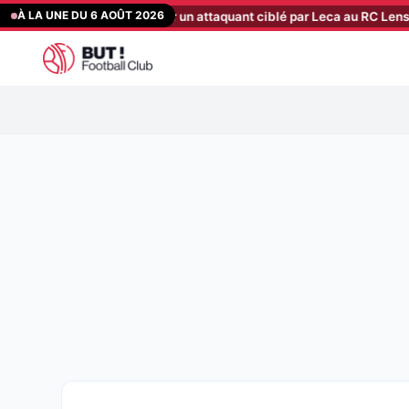
Aller
À LA UNE DU 6 AOÛT 2026
ffre est partie pour un attaquant ciblé par Leca au RC Lens
[21:40]
au
contenu