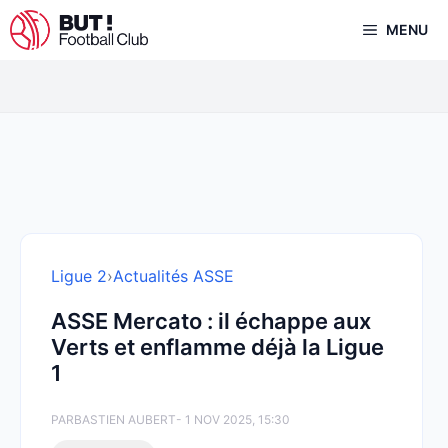
Aller
MENU
au
contenu
Ligue 2
›
Actualités ASSE
ASSE Mercato : il échappe aux
Verts et enflamme déjà la Ligue
1
PAR
BASTIEN AUBERT
- 1 NOV 2025, 15:30