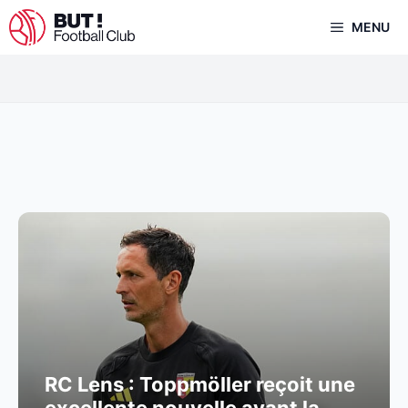
Aller
MENU
au
contenu
RC Lens : Toppmöller reçoit une