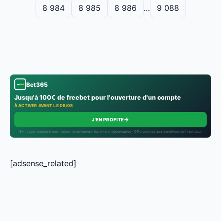
8 984
8 985
8 986
…
9 088
Bet365
Jusqu'à 100€ de freebet pour l'ouverture d'un compte
À ACTIVER AVANT LE 08/08
→
J'EN PROFITE
18+ · Jouer comporte des risques : endettement, isolement, dépendance · Offre soumise aux conditions de l’opérateur.
[adsense_related]