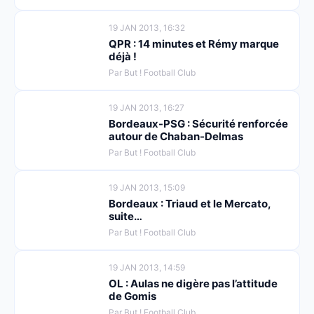
19 JAN 2013, 16:32
QPR : 14 minutes et Rémy marque
déjà !
Par But ! Football Club
19 JAN 2013, 16:27
Bordeaux-PSG : Sécurité renforcée
autour de Chaban-Delmas
Par But ! Football Club
19 JAN 2013, 15:09
Bordeaux : Triaud et le Mercato,
suite…
Par But ! Football Club
19 JAN 2013, 14:59
OL : Aulas ne digère pas l’attitude
de Gomis
Par But ! Football Club