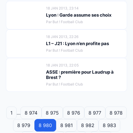
18 JAN 2013, 23:14
Lyon : Garde assume ses choix
Par But ! Football Club
18 JAN 2013, 22:26
L1 – J21 : Lyon n’en profite pas
Par But ! Football Club
18 JAN 2013, 22:05
ASSE : première pour Laudrup à
Brest ?
Par But ! Football Club
1
…
8 974
8 975
8 976
8 977
8 978
8 979
8 980
8 981
8 982
8 983