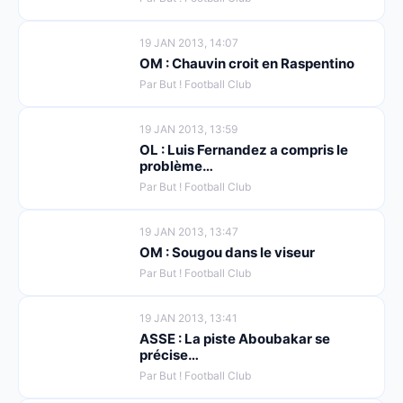
19 JAN 2013, 14:07
OM : Chauvin croit en Raspentino
Par But ! Football Club
19 JAN 2013, 13:59
OL : Luis Fernandez a compris le
problème…
Par But ! Football Club
19 JAN 2013, 13:47
OM : Sougou dans le viseur
Par But ! Football Club
19 JAN 2013, 13:41
ASSE : La piste Aboubakar se
précise…
Par But ! Football Club