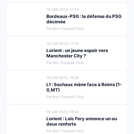
19 JAN 2013, 17:14
Bordeaux-PSG : la défense du PSG
décimée
Par But ! Football Club
19 JAN 2013, 17:14
Lorient : un jeune espoir vers
Manchester City ?
Par But ! Football Club
19 JAN 2013, 16:56
L1 : Sochaux mène face à Reims (1-
0,MT)
Par But ! Football Club
19 JAN 2013, 16:42
Lorient : Loïc Fery annonce un ou
deux renforts
Par But ! Football Club