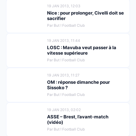
19 JAN 2013, 12:03
Nice : pour prolonger, Civelli doit se
sacrifier
Par But ! Football Club
19 JAN 2013, 11:44
LOSC : Mavuba veut passer à la
vitesse supérieure
Par But ! Football Club
19 JAN 2013, 11:27
OM : réponse dimanche pour
Sissoko ?
Par But ! Football Club
19 JAN 2013, 02:02
ASSE – Brest, l’avant-match
(vidéo)
Par But ! Football Club