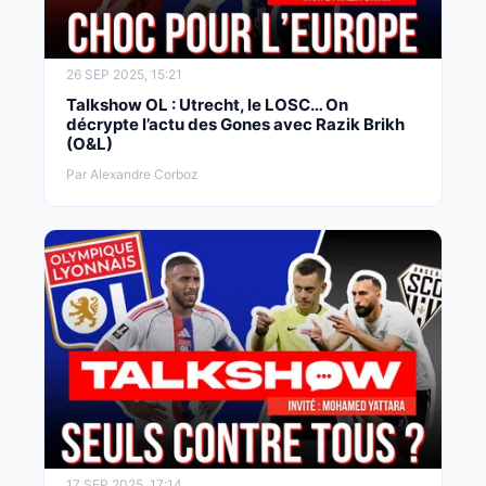
26 SEP 2025, 15:21
Talkshow OL : Utrecht, le LOSC… On
décrypte l’actu des Gones avec Razik Brikh
(O&L)
Par Alexandre Corboz
17 SEP 2025, 17:14