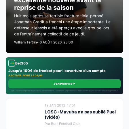
excellente nouvelle avant la
reprise de la saison
Huit mois après sa terrible fracture tibia-péroné,
Jonathan Gradit a franchi une étape importante. Le
défenseur lensois a été aperçu avec le groupe lors
de l’entraînement collectif de ce jeudi.
William Tertrin
• 6 AOÛT 2026, 23:00
Bet365
Jusqu'à 100€ de freebet pour l'ouverture d'un compte
À ACTIVER AVANT LE 08/08
→
J'EN PROFITE
18+ · Jouer comporte des risques : endettement, isolement, dépendance · Offre soumise aux conditions de l’opérateur.
19 JAN 2013, 17:51
LOSC : Mavuba n’a pas oublié Puel
(vidéo)
Par But ! Football Club