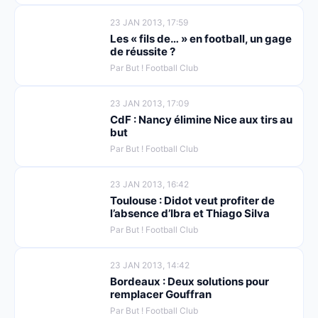
23 JAN 2013, 17:59
Les « fils de… » en football, un gage
de réussite ?
Par But ! Football Club
23 JAN 2013, 17:09
CdF : Nancy élimine Nice aux tirs au
but
Par But ! Football Club
23 JAN 2013, 16:42
Toulouse : Didot veut profiter de
l’absence d’Ibra et Thiago Silva
Par But ! Football Club
23 JAN 2013, 14:42
Bordeaux : Deux solutions pour
remplacer Gouffran
Par But ! Football Club