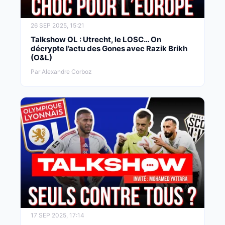
26 SEP 2025, 15:21
Talkshow OL : Utrecht, le LOSC… On
décrypte l’actu des Gones avec Razik Brikh
(O&L)
Par Alexandre Corboz
17 SEP 2025, 17:14