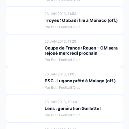
23 JAN 2013, 11:53
Troyes : Obbadi file à Monaco (off.)
Par But ! Football Club
23 JAN 2013, 11:29
Coupe de France : Rouen – OM sera
rejoué mercredi prochain
Par But ! Football Club
23 JAN 2013, 11:05
PSG : Lugano prêté à Malaga (off.)
Par But ! Football Club
23 JAN 2013, 10:44
Lens : génération Gaillette !
Par But ! Football Club