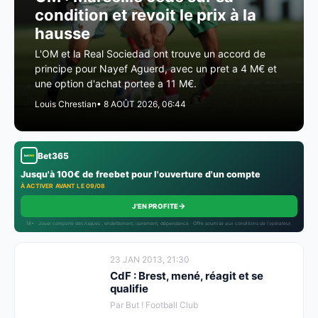
condition et revoit le prix à la
hausse
L'OM et la Real Sociedad ont trouve un accord de
principe pour Nayef Aguerd, avec un pret a 4 M€ et
une option d'achat portee a 11 M€.
Louis Chrestian
• 8 AOÛT 2026, 06:44
Bet365
Jusqu'à 100€ de freebet pour l'ouverture d'un compte
À ACTIVER AVANT LE 09/08
→
J'EN PROFITE
18+ · Jouer comporte des risques : endettement, isolement, dépendance · Offre soumise aux conditions de l’opérateur.
23 JAN 2013, 21:30
CdF : Brest, mené, réagit et se
qualifie
Par But ! Football Club