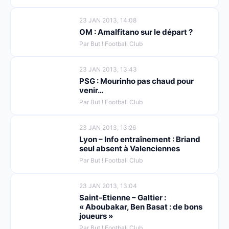
23 JAN 2013, 14:08
OM : Amalfitano sur le départ ?
Par But ! Football Club
23 JAN 2013, 13:43
PSG : Mourinho pas chaud pour
venir…
Par But ! Football Club
23 JAN 2013, 13:26
Lyon – Info entraînement : Briand
seul absent à Valenciennes
Par But ! Football Club
23 JAN 2013, 13:04
Saint-Etienne – Galtier :
« Aboubakar, Ben Basat : de bons
joueurs »
Par But ! Football Club