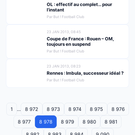
OL : effectif au complet… pour
l’instant
Par But ! Football Club
23 JAN 2013, 08:45
Coupe de France : Rouen – OM,
toujours en suspend
Par But ! Football Club
23 JAN 2013, 08:23
Rennes : Imbula, successeur idéal ?
Par But ! Football Club
1
…
8 972
8 973
8 974
8 975
8 976
8 977
8 978
8 979
8 980
8 981
8 982
8 983
8 984
…
9 090