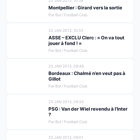
23 JAN 2013, 10:28
Montpellier : Girard vers la sortie
Par But ! Football Club
23 JAN 2013, 10:02
ASSE – EXCLU Clerc : « On va tout
jouer à fond ! »
Par But ! Football Club
23 JAN 2013, 09:46
Bordeaux : Chalmé n’en veut pas à
Gillot
Par But ! Football Club
23 JAN 2013, 09:24
PSG : Van der Wiel revendu à l’Inter
?
Par But ! Football Club
23 JAN 2013, 09:01