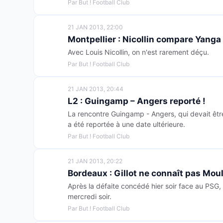
Par But ! Football Club
21 JAN 2013, 22:00
Montpellier : Nicollin compare Yang
Avec Louis Nicollin, on n'est rarement déçu.
Par But ! Football Club
21 JAN 2013, 20:44
L2 : Guingamp – Angers reporté !
La rencontre Guingamp - Angers, qui devait être
a été reportée à une date ultérieure.
Par But ! Football Club
21 JAN 2013, 20:22
Bordeaux : Gillot ne connaît pas Mou
Après la défaite concédé hier soir face au PSG,
mercredi soir.
Par But ! Football Club