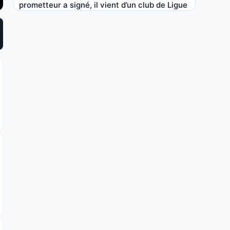
prometteur a signé, il vient d’un club de Ligue
1 !
6 AOÛT 2026, 17:40
FC Nantes : Der Zakarian fait une nouvelle
mise au point cash sur Waldemar Kita
6 AOÛT 2026, 17:20
RC Lens : un changement historique arrive
pour les supporters Sang et Or
6 AOÛT 2026, 16:00
FC Nantes : Der Zakarian annonce un coup
dur avant d’affronter le Red Star
6 AOÛT 2026, 14:23
OM : Marseille sonde un international libre, le
dégraissage bloque le dossier
6 AOÛT 2026, 12:43