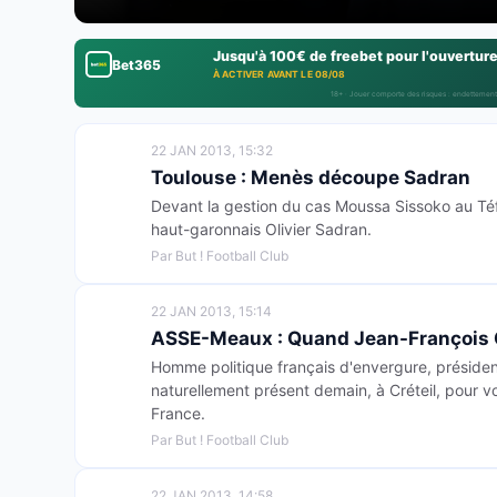
Jusqu'à 100€ de freebet pour l'ouvertur
Bet365
À ACTIVER AVANT LE 08/08
18+ · Jouer comporte des risques : endettement
22 JAN 2013, 15:32
Toulouse : Menès découpe Sadran
Devant la gestion du cas Moussa Sissoko au Té
haut-garonnais Olivier Sadran.
Par But ! Football Club
22 JAN 2013, 15:14
ASSE-Meaux : Quand Jean-François 
Homme politique français d'envergure, préside
naturellement présent demain, à Créteil, pour vo
France.
Par But ! Football Club
22 JAN 2013, 14:58