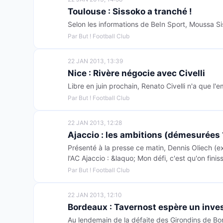
Toulouse : Sissoko a tranché !
Selon les informations de BeIn Sport, Moussa Sis
Par But ! Football Club
22 JAN 2013, 13:39
Nice : Rivère négocie avec Civelli
Libre en juin prochain, Renato Civelli n'a que l'
Par But ! Football Club
22 JAN 2013, 12:28
Ajaccio : les ambitions (démesurées 
Présenté à la presse ce matin, Dennis Oliech (e
l'AC Ajaccio : &laquo; Mon défi, c'est qu'on fini
Par But ! Football Club
22 JAN 2013, 12:10
Bordeaux : Tavernost espère un inve
Au lendemain de la défaite des Girondins de Bor