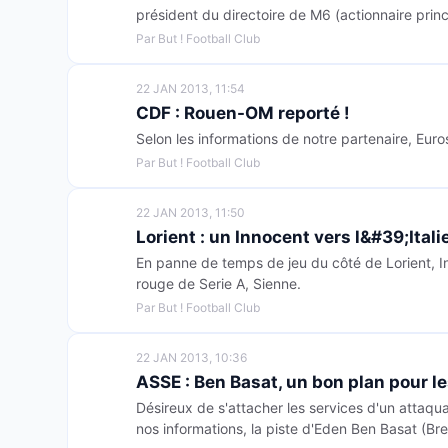
président du directoire de M6 (actionnaire prin
Par But ! Football Club
22 JAN 2013, 11:54
CDF : Rouen-OM reporté !
Selon les informations de notre partenaire, Euro
Par But ! Football Club
22 JAN 2013, 11:50
Lorient : un Innocent vers l&#39;Itali
En panne de temps de jeu du côté de Lorient, I
rouge de Serie A, Sienne.
Par But ! Football Club
22 JAN 2013, 10:36
ASSE : Ben Basat, un bon plan pour le
Désireux de s'attacher les services d'un attaqua
nos informations, la piste d'Eden Ben Basat (Bre