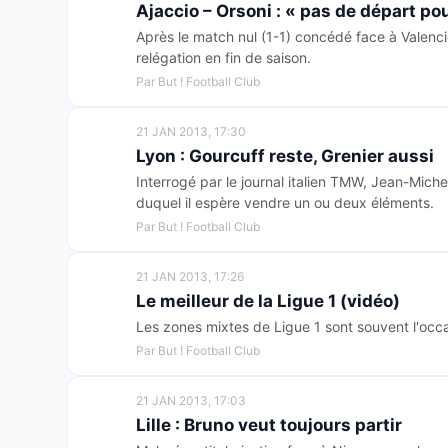
Ajaccio – Orsoni : « pas de départ p
Après le match nul (1-1) concédé face à Valenc
relégation en fin de saison.
Par But ! Football Club
21 JAN 2013, 17:30
Lyon : Gourcuff reste, Grenier aussi
Interrogé par le journal italien TMW, Jean-Miche
duquel il espère vendre un ou deux éléments.
Par But ! Football Club
21 JAN 2013, 17:26
Le meilleur de la Ligue 1 (vidéo)
Les zones mixtes de Ligue 1 sont souvent l'occa
Par But ! Football Club
21 JAN 2013, 17:03
Lille : Bruno veut toujours partir