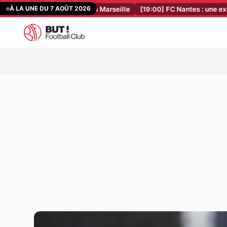
Aller
À LA UNE DU 7 AOÛT 2026
fin son dénouement à Marseille
[19:00]
FC Nantes : une excellente n
au
contenu