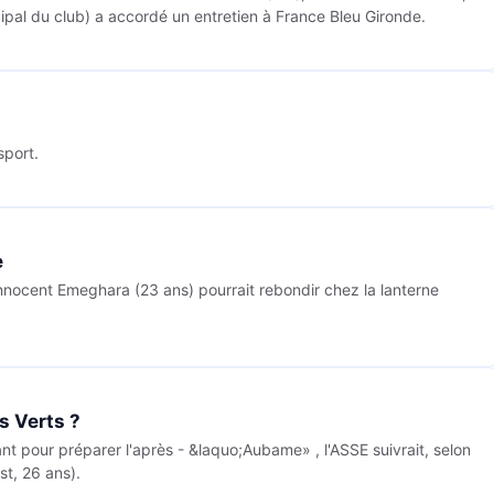
cipal du club) a accordé un entretien à France Bleu Gironde.
sport.
e
nnocent Emeghara (23 ans) pourrait rebondir chez la lanterne
s Verts ?
nt pour préparer l'après - &laquo;Aubame» , l'ASSE suivrait, selon
st, 26 ans).