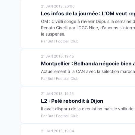
21 JAN 2013, 20:00
Les infos de la journée : L’OM veut re
OM : Civelli songe à revenir Depuis la semaine 
Renato Civelli par l'OGC Nice, d'aucuns s'interr
le suspense.
Par But ! Football Club
21 JAN 2013, 19:45
Montpellier : Belhanda négocie bien
Actuellement à la CAN avec la sélection marocai
Par But ! Football Club
21 JAN 2013, 19:26
L2 : Pelé rebondit à Dijon
Il avait disparu de la circulation mais le voilà de 
Par But ! Football Club
21 JAN 2013, 19:04