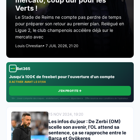
mercato, coup dur pour les
Verts !
Le Stade de Reims ne compte pas perdre de temps
pour préparer son retour au premier plan. Relégué en
Ligue 2, le club champenois accélère déjà sur le
mercato avec
Louis Chrestian
• 7 JUIL 2026, 21:20
Bet365
Jusqu'à 100€ de freebet pour l'ouverture d'un compte
À ACTIVER AVANT LE 07/08
→
J'EN PROFITE
18+ · Jouer comporte des risques : endettement, isolement, dépendance · Offre soumise aux conditions de l’opérateur.
15 NOV 2024, 19:20
Les infos du jour : De Zerbi (OM)
scelle son avenir, l’OL attend sa
sentence, ça se rapproche entre le
Barça et Gyökeres