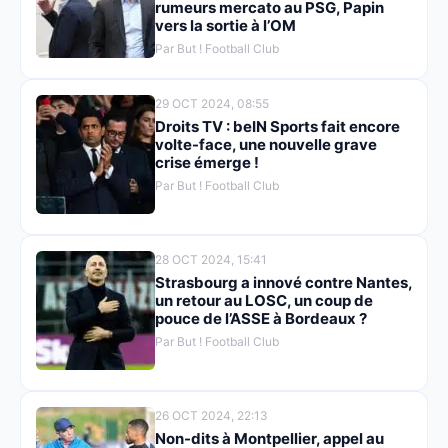
rumeurs mercato au PSG, Papin
vers la sortie à l’OM
Par But ! Football Club
29 OCT 2024, 08:55
Droits TV : beIN Sports fait encore
volte-face, une nouvelle grave
crise émerge !
Par But ! Football Club
28 OCT 2024, 15:41
Strasbourg a innové contre Nantes,
un retour au LOSC, un coup de
pouce de l’ASSE à Bordeaux ?
Par But ! Football Club
26 OCT 2024, 22:13
Non-dits à Montpellier, appel au