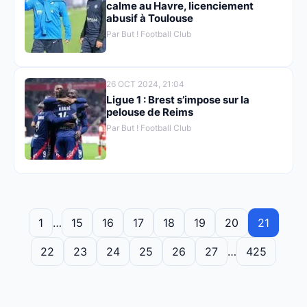
calme au Havre, licenciement
abusif à Toulouse
Par But ! Football Club
26 OCT 2024, 21:04
Ligue 1 : Brest s’impose sur la
pelouse de Reims
Par But ! Football Club
1
…
15
16
17
18
19
20
21
22
23
24
25
26
27
…
425