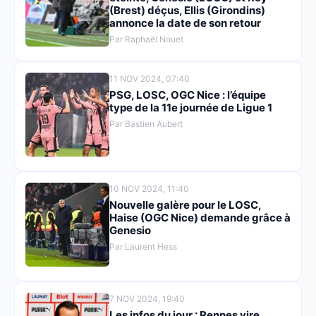
(Brest) déçus, Ellis (Girondins)
annonce la date de son retour
Par Raphaël Nouet
11 NOV 2024, 07:40
PSG, LOSC, OGC Nice : l’équipe
type de la 11e journée de Ligue 1
Par Bastien Aubert
10 NOV 2024, 11:40
Nouvelle galère pour le LOSC,
Haise (OGC Nice) demande grâce à
Genesio
Par Laurent Hess
7 NOV 2024, 19:40
Les infos du jour : Rennes vire