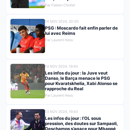
Par Fabien Chorlet
14 NOV 2024, 20:30
PSG : Moscardo fait enfin parler de
lui avec Reims
Par Laurent Hess
14 NOV 2024, 19:40
Les infos du jour : la Juve veut
Danso, le Barça menace le PSG
pour Kvaratskhelia, Xabi Alonso se
rapproche du Real
Par Laurent Hess
13 NOV 2024, 19:40
Les infos du jour : l’OL sous
pression, des doutes sur Sampaoli,
Deschamps s’agace pour Mbappé