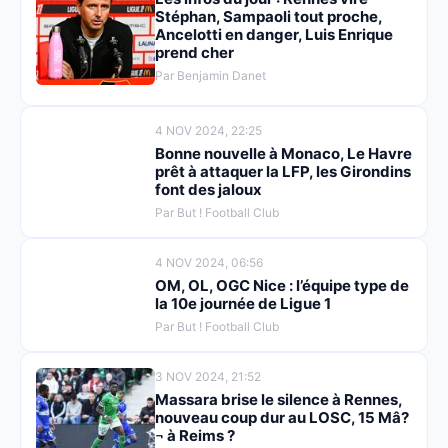
Stéphan, Sampaoli tout proche,
Ancelotti en danger, Luis Enrique
prend cher
Par Benjamin Danet
4 NOV 2024, 22:25
Bonne nouvelle à Monaco, Le Havre
prêt à attaquer la LFP, les Girondins
font des jaloux
Par But ! Football Club
4 NOV 2024, 06:56
OM, OL, OGC Nice : l’équipe type de
la 10e journée de Ligue 1
Par But ! Football Club
3 NOV 2024, 21:52
Massara brise le silence à Rennes,
nouveau coup dur au LOSC, 15 Mâ?
¬ à Reims ?