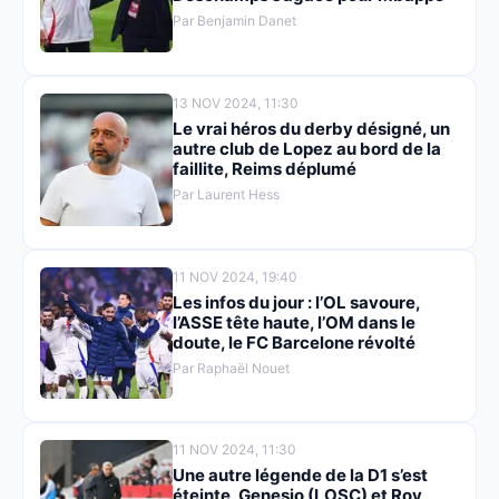
Par Benjamin Danet
13 NOV 2024, 11:30
Le vrai héros du derby désigné, un
autre club de Lopez au bord de la
faillite, Reims déplumé
Par Laurent Hess
11 NOV 2024, 19:40
Les infos du jour : l’OL savoure,
l’ASSE tête haute, l’OM dans le
doute, le FC Barcelone révolté
Par Raphaël Nouet
11 NOV 2024, 11:30
Une autre légende de la D1 s’est
éteinte, Genesio (LOSC) et Roy