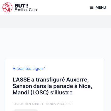
Aller
MENU
au
contenu
Actualités Ligue 1
L’ASSE a transfiguré Auxerre,
Sanson dans la panade à Nice,
Mandi (LOSC) s’illustre
PAR
BASTIEN AUBERT
- 18 NOV 2024, 11:30