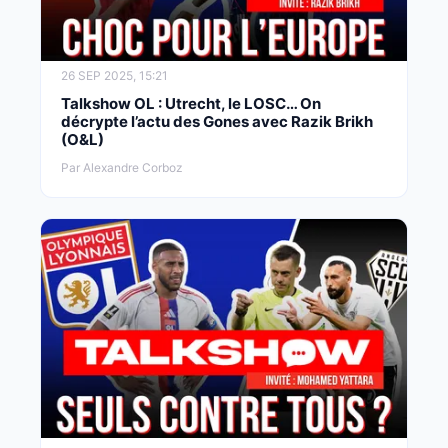
26 SEP 2025, 15:21
Talkshow OL : Utrecht, le LOSC… On
décrypte l’actu des Gones avec Razik Brikh
(O&L)
Par Alexandre Corboz