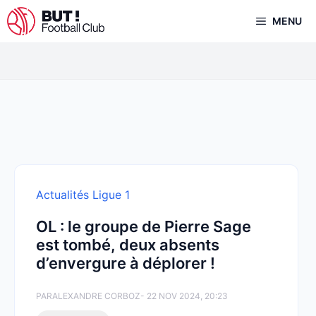
Aller
MENU
au
contenu
Actualités Ligue 1
OL : le groupe de Pierre Sage
est tombé, deux absents
d’envergure à déplorer !
PAR
ALEXANDRE CORBOZ
- 22 NOV 2024, 20:23