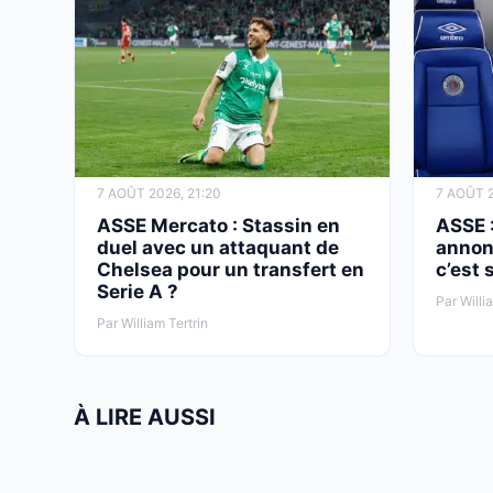
7 AOÛT 2026, 21:20
7 AOÛT 2
ASSE Mercato : Stassin en
ASSE :
duel avec un attaquant de
annon
Chelsea pour un transfert en
c’est 
Serie A ?
Par Willi
Par William Tertrin
À LIRE AUSSI