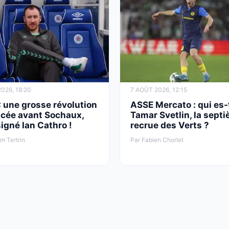
026, 18:20
7 AOÛT 2026, 12:15
 une grosse révolution
ASSE Mercato : qui es-
cée avant Sochaux,
Tamar Svetlin, la sept
signé Ian Cathro !
recrue des Verts ?
am Tertrin
Par Fabien Chorlet