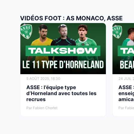
VIDÉOS FOOT : AS MONACO, ASSE
5 AOÛT 2025, 18:30
24 JUIL 
ASSE : l’équipe type
ASSE :
d’Horneland avec toutes les
ensei
recrues
amica
Par Fabien Chorlet
Par Fabie