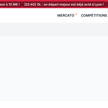
€ !
[22:40]
OL : un départ majeur est déjà acté à Lyon !
[22:20]
OM
MERCATO
COMPÉTITIONS