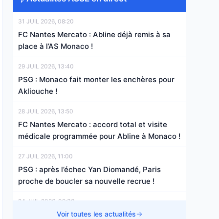
31 JUIL 2026, 08:20
FC Nantes Mercato : Abline déjà remis à sa
place à l’AS Monaco !
29 JUIL 2026, 13:40
PSG : Monaco fait monter les enchères pour
Akliouche !
28 JUIL 2026, 13:50
FC Nantes Mercato : accord total et visite
médicale programmée pour Abline à Monaco !
27 JUIL 2026, 11:00
PSG : après l’échec Yan Diomandé, Paris
proche de boucler sa nouvelle recrue !
24 JUIL 2026, 09:30
FC Nantes Mercato : l’AS Monaco a pris une
Voir toutes les actualités