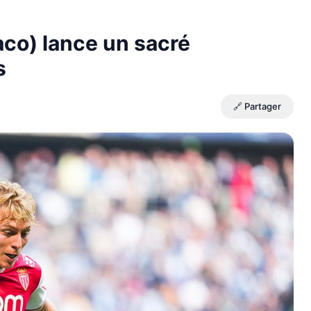
aco) lance un sacré
s
🔗 Partager