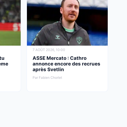
7 AOÛT 2026, 10:00
tu
ASSE Mercato : Cathro
ième
annonce encore des recrues
après Svetlin
Par Fabien Chorlet