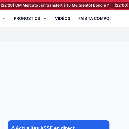
 Mercato : un transfert à 15 M€ bientôt bouclé ?
[22:00]
RC Lens Me
PRONOSTICS
VIDÉOS
FAIS TA COMPO !
Actualités ASSE en direct