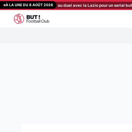
Aller
À LA UNE DU 8 AOÛT 2026
to : les Sang et Or au duel avec la Lazio pour un serial buteur à 15 M
au
contenu