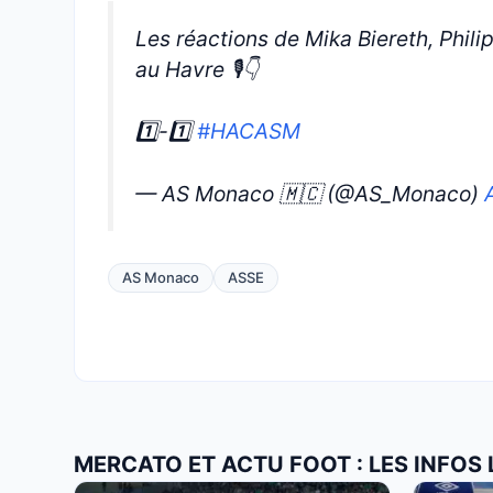
Les réactions de Mika Biereth, Phil
au Havre 🎙️👇
1️⃣-1️⃣
#HACASM
— AS Monaco 🇲🇨 (@AS_Monaco)
AS Monaco
ASSE
MERCATO ET ACTU FOOT : LES INFOS