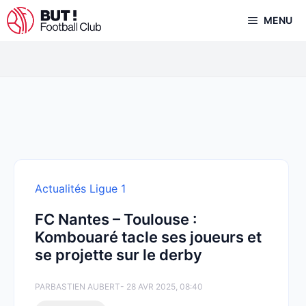
Aller
MENU
au
contenu
Actualités Ligue 1
FC Nantes – Toulouse :
Kombouaré tacle ses joueurs et
se projette sur le derby
PAR
BASTIEN AUBERT
- 28 AVR 2025, 08:40