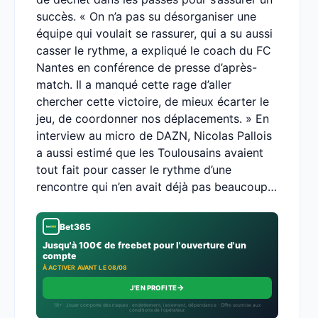
succès. « On n’a pas su désorganiser une
équipe qui voulait se rassurer, qui a su aussi
casser le rythme, a expliqué le coach du FC
Nantes en conférence de presse d’après-
match. Il a manqué cette rage d’aller
chercher cette victoire, de mieux écarter le
jeu, de coordonner nos déplacements. » En
interview au micro de DAZN, Nicolas Pallois
a aussi estimé que les Toulousains avaient
tout fait pour casser le rythme d’une
rencontre qui n’en avait déjà pas beaucoup…
Bet365
Jusqu'à 100€ de freebet pour l'ouverture d'un
compte
À ACTIVER AVANT LE 08/08
→
J'EN PROFITE
18+ · Jouer comporte des risques : endettement, isolement, dépendance · Offre soumise aux
conditions de l’opérateur.