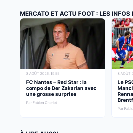
MERCATO ET ACTU FOOT : LES INFOS
8 AOÛT 2026, 19:55
8 AOÛT 2
FC Nantes – Red Star : la
Le PS
compo de Der Zakarian avec
Manch
une grosse surprise
Renna
Brent
Par Fabien Chorlet
Par Fabie