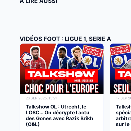
À LIRE AUSSI
VIDÉOS FOOT : LIGUE 1, SERIE A
26 SEP 2025, 15:21
17 SEP 2
Talkshow OL : Utrecht, le
Talksh
LOSC… On décrypte l’actu
spécia
des Gones avec Razik Brikh
arbitr
(O&L)
sur le