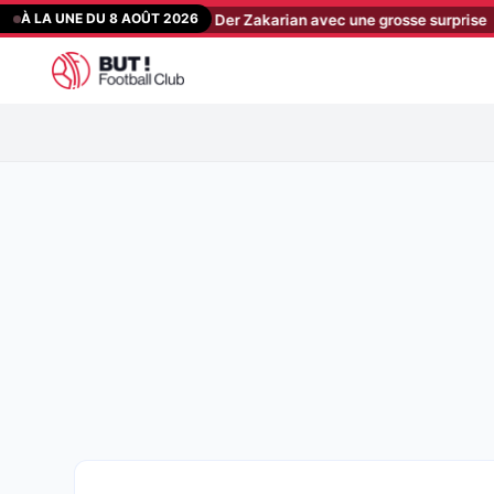
Aller
À LA UNE DU 8 AOÛT 2026
d Star : la compo de Der Zakarian avec une grosse surprise
[19:46
au
contenu