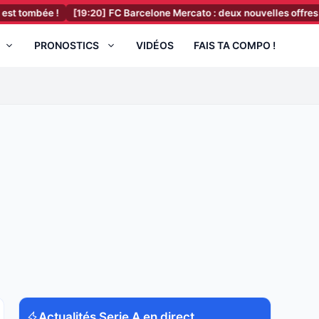
ée !
[19:20]
FC Barcelone Mercato : deux nouvelles offres vont parti
PRONOSTICS
VIDÉOS
FAIS TA COMPO !
Actualités Serie A en direct