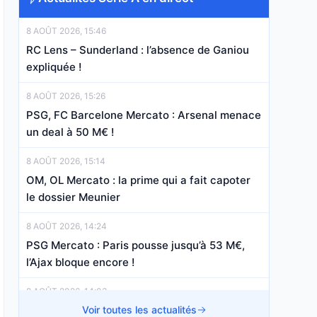
8 AOÛT 2026, 15:46
RC Lens – Sunderland : l’absence de Ganiou
expliquée !
8 AOÛT 2026, 15:26
PSG, FC Barcelone Mercato : Arsenal menace
un deal à 50 M€ !
8 AOÛT 2026, 15:14
OM, OL Mercato : la prime qui a fait capoter
le dossier Meunier
8 AOÛT 2026, 14:24
PSG Mercato : Paris pousse jusqu’à 53 M€,
l’Ajax bloque encore !
8 AOÛT 2026, 14:03
Stade Rennais : Rennes chute avant une
Voir toutes les actualités