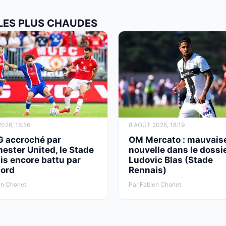
 LES PLUS CHAUDES
026, 18:56
8 AOÛT 2026, 18:19
G accroché par
OM Mercato : mauvais
ester United, le Stade
nouvelle dans le dossi
is encore battu par
Ludovic Blas (Stade
ford
Rennais)
n Chorlet
Par Fabien Chorlet