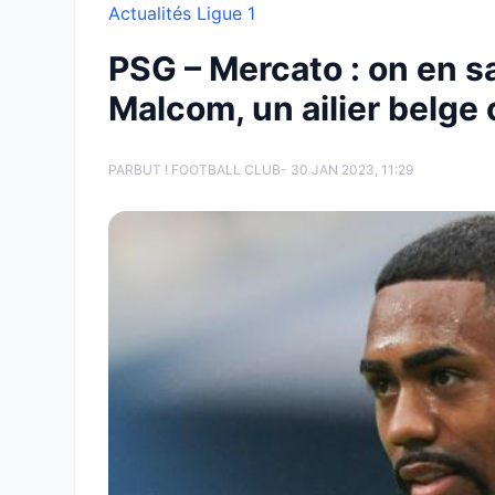
Actualités Ligue 1
PSG – Mercato : on en sa
Malcom, un ailier belge c
PAR
BUT ! FOOTBALL CLUB
- 30 JAN 2023, 11:29