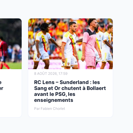
OL : Tolisso transforme le choix de
Deschamps en avantage pour Lyon
8 AOÛT 2026, 17:59
e
RC Lens – Sunderland : les
er
Sang et Or chutent à Bollaert
avant le PSG, les
enseignements
Par Fabien Chorlet