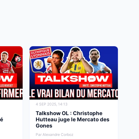
4 SEP 2025, 14:13
Talkshow OL : Christophe
té
Hutteau juge le Mercato des
Gones
Par Alexandre Corboz