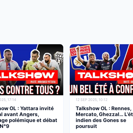
025, 17:14
12 SEP 2025, 10:12
ow OL : Yattara invité
Talkshow OL : Rennes,
l avant Angers,
Mercato, Ghezzal… L’é
age polémique et débat
indien des Gones se
 N°9
poursuit