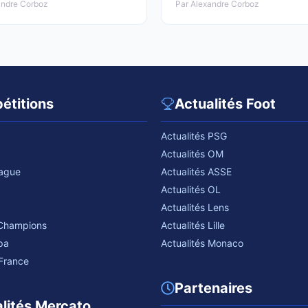
andre Corboz
Par Alexandre Corboz
étitions
Actualités Foot
Actualités PSG
Actualités OM
eague
Actualités ASSE
Actualités OL
Actualités Lens
 Champions
Actualités Lille
pa
Actualités Monaco
France
Partenaires
lités Mercato