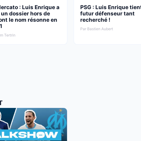
rcato : Luis Enrique a
PSG : Luis Enrique tien
 un dossier hors de
futur défenseur tant
ont le nom résonne en
recherché !
1
Par Bastien Aubert
am Tertrin
T