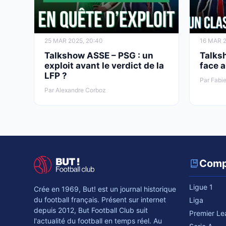
25 MAR 2025, 20:40
16 MAR 2
Talkshow ASSE – PSG : un
Talks
exploit avant le verdict de la
face 
LFP ?
Par Fabie
Par Alexandre Corboz
Comp
Ligue 1
Crée en 1969, But! est un journal historique
du football français. Présent sur internet
Liga
depuis 2012, But Football Club suit
Premier L
l'actualité du football en temps réel. Au