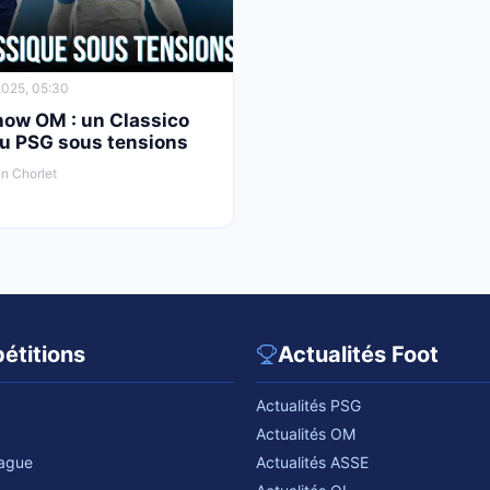
025, 05:30
how OM : un Classico
au PSG sous tensions
n Chorlet
étitions
Actualités Foot
Actualités PSG
Actualités OM
eague
Actualités ASSE