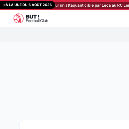
Aller
À LA UNE DU 6 AOÛT 2026
offre est partie pour un attaquant ciblé par Leca au RC Lens
[21:40
au
contenu