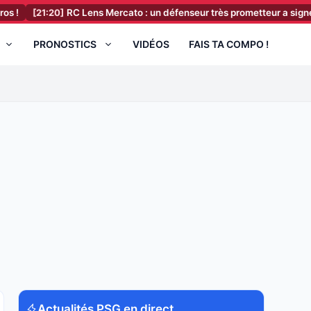
:20]
RC Lens Mercato : un défenseur très prometteur a signé, il vient d’
PRONOSTICS
VIDÉOS
FAIS TA COMPO !
Actualités PSG en direct