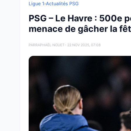
Ligue 1
›
Actualités PSG
PSG – Le Havre : 500e p
menace de gâcher la fê
PAR
RAPHAËL NOUET
- 22 NOV 2025, 07:08