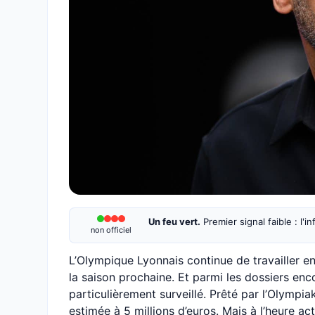
Un feu vert.
Premier signal faible : l'
non officiel
L’Olympique Lyonnais continue de travailler en
la saison prochaine. Et parmi les dossiers en
particulièrement surveillé. Prêté par l’Olympia
estimée à 5 millions d’euros. Mais à l’heure act