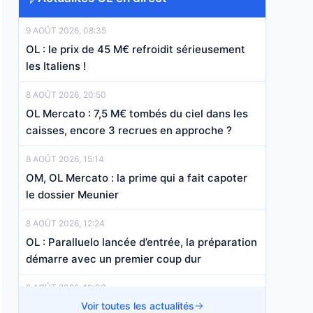
9 AOÛT 2026, 08:35
OL : le prix de 45 M€ refroidit sérieusement
les Italiens !
8 AOÛT 2026, 20:50
OL Mercato : 7,5 M€ tombés du ciel dans les
caisses, encore 3 recrues en approche ?
8 AOÛT 2026, 15:14
OM, OL Mercato : la prime qui a fait capoter
le dossier Meunier
8 AOÛT 2026, 12:24
OL : Paralluelo lancée d’entrée, la préparation
démarre avec un premier coup dur
8 AOÛT 2026, 10:03
OL : Tolisso transforme le choix de
Voir toutes les actualités