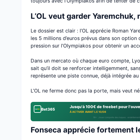
toujours avec l’Olympiakos afin de tenter de co
L’OL veut garder Yaremchuk, m
Le dossier est clair : l’OL apprécie Roman Y
les 5 millions d’euros prévus dans son option 
pression sur l’Olympiakos pour obtenir un ac
Dans un mercato où chaque euro compte, Lyon
sait qu’il doit se renforcer intelligemment, s
représente une piste connue, déjà intégrée au 
L’OL ne ferme donc pas la porte, mais veut né
Jusqu'à 100€ de freebet pour l'ouv
Bet365
À ACTIVER AVANT LE 10/08
18+ · Jouer comporte des risques : endettement
Fonseca apprécie fortement le 