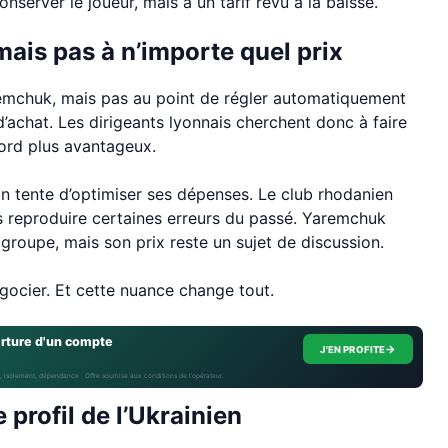
nserver le joueur, mais à un tarif revu à la baisse.
ais pas à n’importe quel prix
aremchuk, mais pas au point de régler automatiquement
d’achat. Les dirigeants lyonnais cherchent donc à faire
cord plus avantageux.
 tente d’optimiser ses dépenses. Le club rhodanien
ans reproduire certaines erreurs du passé. Yaremchuk
groupe, mais son prix reste un sujet de discussion.
gocier. Et cette nuance change tout.
erture d'un compte
→
J'EN PROFITE
, isolement, dépendance · Offre soumise aux conditions de l’opérateur.
profil de l’Ukrainien