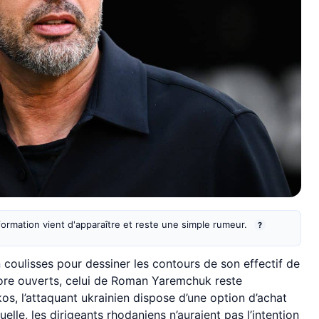
information vient d'apparaître et reste une simple rumeur.
?
 coulisses pour dessiner les contours de son effectif de
core ouverts, celui de Roman Yaremchuk reste
kos, l’attaquant ukrainien dispose d’une option d’achat
uelle, les dirigeants rhodaniens n’auraient pas l’intention