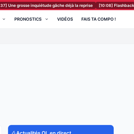
 grosse inquiétude gâche déjà la reprise
[10:08]
Flashback, il y a 
PRONOSTICS
VIDÉOS
FAIS TA COMPO !
Actualités OL en direct