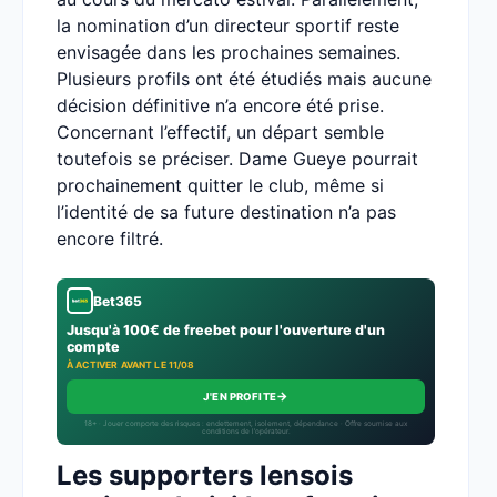
la nomination d’un directeur sportif reste
envisagée dans les prochaines semaines.
Plusieurs profils ont été étudiés mais aucune
décision définitive n’a encore été prise.
Concernant l’effectif, un départ semble
toutefois se préciser. Dame Gueye pourrait
prochainement quitter le club, même si
l’identité de sa future destination n’a pas
encore filtré.
Bet365
Jusqu'à 100€ de freebet pour l'ouverture d'un
compte
À ACTIVER AVANT LE 11/08
→
J'EN PROFITE
18+ · Jouer comporte des risques : endettement, isolement, dépendance · Offre soumise aux
conditions de l’opérateur.
Les supporters lensois