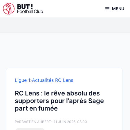
Aller
MENU
au
contenu
Ligue 1
›
Actualités RC Lens
RC Lens : le rêve absolu des
supporters pour l’après Sage
part en fumée
PAR
BASTIEN AUBERT
- 11 JUIN 2026, 08:00