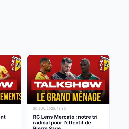
20 JUIL 2025, 18:30
ent
RC Lens Mercato : notre tri
s
radical pour l’effectif de
Pierre Sage