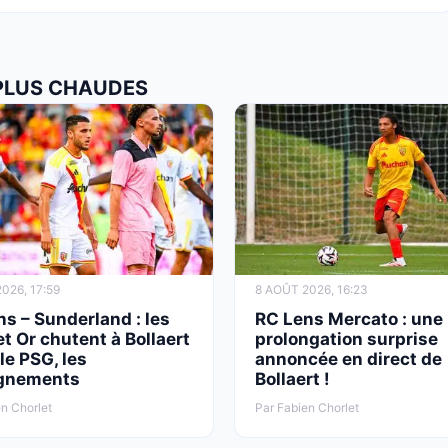
 PLUS CHAUDES
026, 17:59
8 AOÛT 2026, 16:23
s – Sunderland : les
RC Lens Mercato : une
t Or chutent à Bollaert
prolongation surprise
le PSG, les
annoncée en direct de
gnements
Bollaert !
n Chorlet
Par Fabien Chorlet