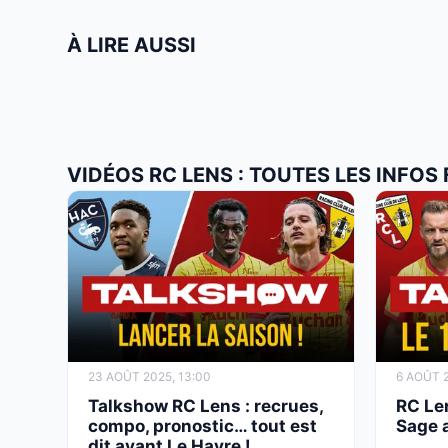
À LIRE AUSSI
VIDÉOS RC LENS : TOUTES LES INFOS
23 AOÛT 2025, 13:00
6 AOÛT 2
Talkshow RC Lens : recrues,
RC Len
compo, pronostic… tout est
Sage 
dit avant Le Havre !