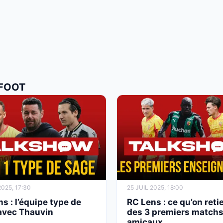
 FOOT
025, 17:30
25 JUIL 2025, 18:00
s : l’équipe type de
RC Lens : ce qu’on reti
avec Thauvin
des 3 premiers match
amicaux