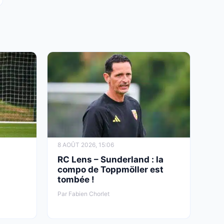
8 AOÛT 2026, 15:06
RC Lens – Sunderland : la
compo de Toppmöller est
tombée !
Par Fabien Chorlet