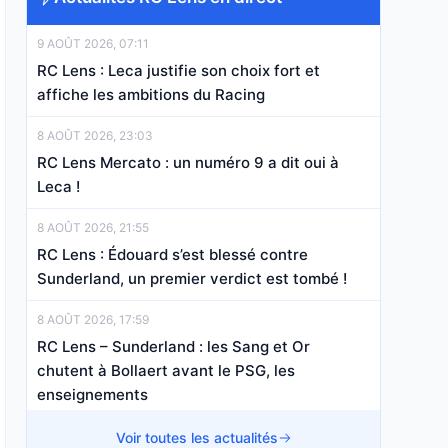
9 AOÛT 2026, 07:11
RC Lens : Leca justifie son choix fort et
affiche les ambitions du Racing
8 AOÛT 2026, 23:03
RC Lens Mercato : un numéro 9 a dit oui à
Leca !
8 AOÛT 2026, 21:55
RC Lens : Édouard s’est blessé contre
Sunderland, un premier verdict est tombé !
8 AOÛT 2026, 17:59
RC Lens – Sunderland : les Sang et Or
chutent à Bollaert avant le PSG, les
enseignements
8 AOÛT 2026, 16:23
Voir toutes les actualités