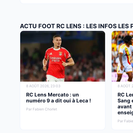
ACTU FOOT RC LENS : LES INFOS LES
8 AOÛT 2026, 23:03
8 AOÛT 2
RC Lens Mercato : un
RC Len
numéro 9 a dit oui à Leca !
Sang e
avant 
Par Fabien Chorlet
ensei
Par Fabie