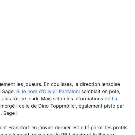
ent les joueurs. En coulisses, la direction lensoise
re Sage.
Si le nom d’Olivier Pantaloni
semblait en pole,
, plus tôt ce jeudi. Mais selon les informations de
La
émergé : celle de Dino Toppmöller, également pisté par
… Sage !
acht Francfort en janvier dernier est cité parmi les profils
cien allemand, passé par le RB Leipzig et le Bayern