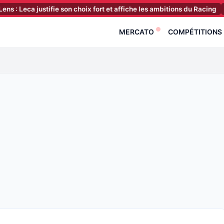
 justifie son choix fort et affiche les ambitions du Racing
[07:00]
MERCATO
COMPÉTITIONS