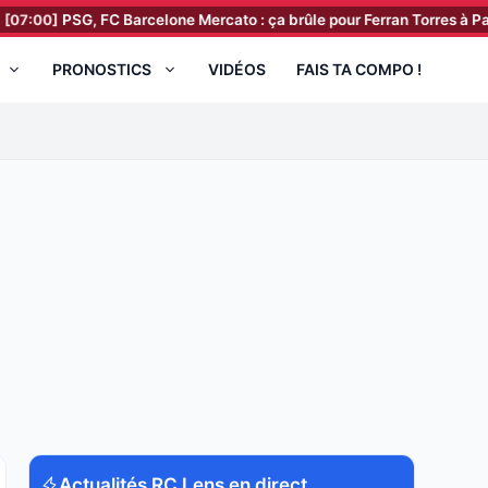
PSG, FC Barcelone Mercato : ça brûle pour Ferran Torres à Paris !
[0
PRONOSTICS
VIDÉOS
FAIS TA COMPO !
Actualités RC Lens en direct