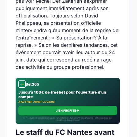
pas voir Michel Der Zakarian s’exprimer
publiquement immédiatement après son
officialisation. Toujours selon David
Phelippeau, sa présentation officielle
n’interviendra qu’au moment de la reprise de
l’entraînement : « Sa présentation ? À la
reprise. » Selon les dernières tendances, cet
événement pourrait avoir lieu autour du 24
juin, date qui correspond au redémarrage
des activités du groupe professionnel.
Bet365
Jusqu'à 100€ de freebet pour l'ouverture d'un
compte
À ACTIVER AVANT LE 08/08
→
J'EN PROFITE
18+ · Jouer comporte des risques : endettement, isolement, dépendance · Offre soumise aux
conditions de l’opérateur.
Le staff du FC Nantes avant