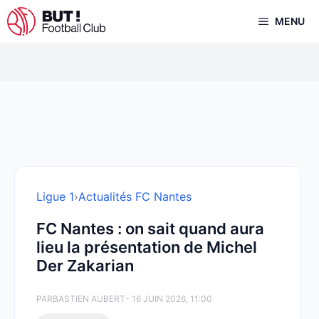
Aller
MENU
au
contenu
Ligue 1
›
Actualités FC Nantes
FC Nantes : on sait quand aura
lieu la présentation de Michel
Der Zakarian
PAR
BASTIEN AUBERT
- 16 JUIN 2026, 11:00