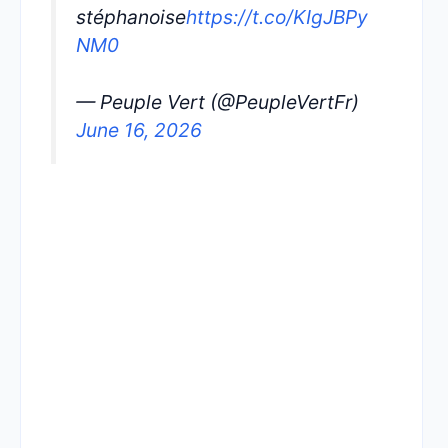
stéphanoise
https://t.co/KIgJBPy
NM0
— Peuple Vert (@PeupleVertFr)
June 16, 2026