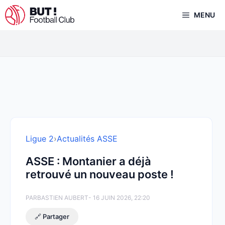
Aller
MENU
au
contenu
Ligue 2
›
Actualités ASSE
ASSE : Montanier a déjà
retrouvé un nouveau poste !
PAR
BASTIEN AUBERT
- 16 JUIN 2026, 22:20
🔗 Partager