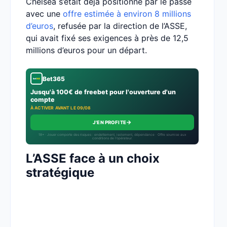
Chelsea s’était déjà positionné par le passé
avec une
offre estimée à environ 8 millions
d’euros
, refusée par la direction de l’ASSE,
qui avait fixé ses exigences à près de 12,5
millions d’euros pour un départ.
Bet365
Jusqu'à 100€ de freebet pour l'ouverture d'un
compte
À ACTIVER AVANT LE 09/08
→
J'EN PROFITE
18+ · Jouer comporte des risques : endettement, isolement, dépendance · Offre soumise aux
conditions de l’opérateur.
L’ASSE face à un choix
stratégique