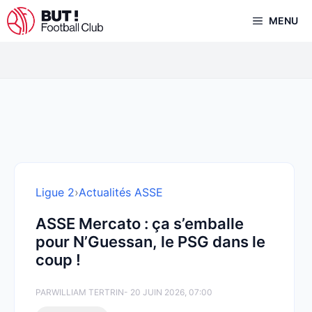
Aller
MENU
au
contenu
Ligue 2
›
Actualités ASSE
ASSE Mercato : ça s’emballe
pour N’Guessan, le PSG dans le
coup !
PAR
WILLIAM TERTRIN
- 20 JUIN 2026, 07:00