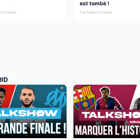
est tombé !
n Chorlet
Par Fabien Chorlet
RID