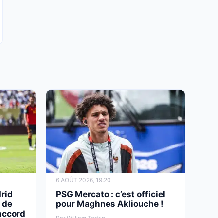
6 AOÛT 2026, 19:20
rid
PSG Mercato : c’est officiel
 de
pour Maghnes Akliouche !
 accord
Par William Tertrin