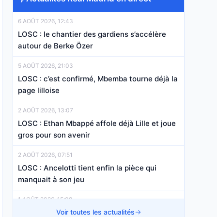
6 AOÛT 2026, 12:43
LOSC : le chantier des gardiens s’accélère
autour de Berke Özer
5 AOÛT 2026, 21:03
LOSC : c’est confirmé, Mbemba tourne déjà la
page lilloise
2 AOÛT 2026, 13:07
LOSC : Ethan Mbappé affole déjà Lille et joue
gros pour son avenir
2 AOÛT 2026, 07:51
LOSC : Ancelotti tient enfin la pièce qui
manquait à son jeu
1 AOÛT 2026, 15:08
LOSC : le couperet est tombé pour un jeune
Voir toutes les actualités