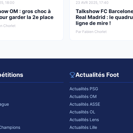
25, 18:00
23 AVR 2025, 17:40
how OM : gros choc à
Talkshow FC Barcelone
pour garder la 2e place
Real Madrid : le quadr
ligne de mire !
n Chorlet
Par Fabien Chorlet
étitions
Actualités Foot
Actualités PSG
Actualités OM
eague
Actualités ASSE
Actualités OL
Actualités Lens
 Champions
Actualités Lille