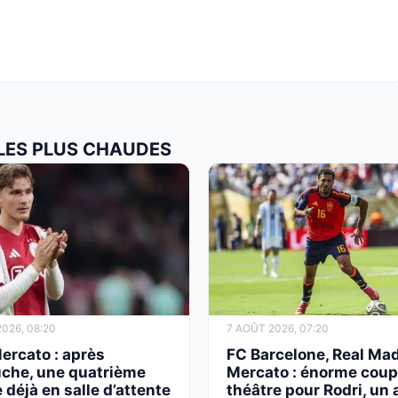
 LES PLUS CHAUDES
026, 08:20
7 AOÛT 2026, 07:20
ercato : après
FC Barcelone, Real Mad
uche, une quatrième
Mercato : énorme coup
 déjà en salle d’attente
théâtre pour Rodri, un