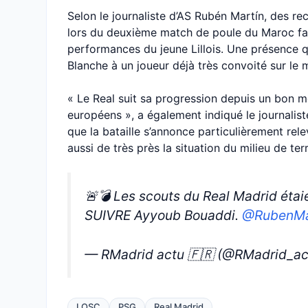
Selon le journaliste d’AS Rubén Martín, des r
lors du deuxième match de poule du Maroc face
performances du jeune Lillois. Une présence q
Blanche à un joueur déjà très convoité sur le 
« Le Real suit sa progression depuis un bon 
européens », a également indiqué le journalis
que la bataille s’annonce particulièrement rel
aussi de très près la situation du milieu de ter
🚨💣 Les scouts du Real Madrid éta
SUIVRE Ayyoub Bouaddi.
@RubenMa
— RMadrid actu 🇫🇷 (@RMadrid_a
LOSC
PSG
Real Madrid