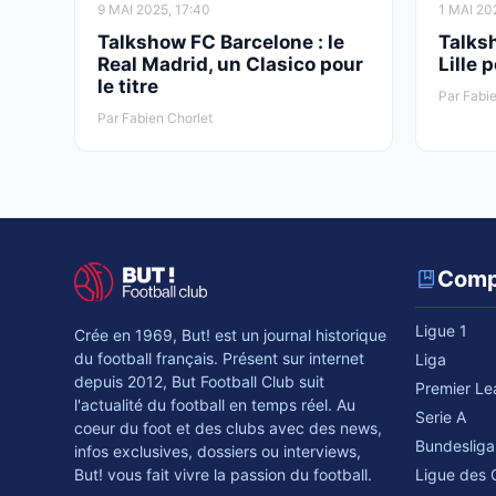
9 MAI 2025, 17:40
1 MAI 20
Talkshow FC Barcelone : le
Talks
Real Madrid, un Clasico pour
Lille 
le titre
Par Fabie
Par Fabien Chorlet
Comp
Ligue 1
Crée en 1969, But! est un journal historique
du football français. Présent sur internet
Liga
depuis 2012, But Football Club suit
Premier L
l'actualité du football en temps réel. Au
Serie A
coeur du foot et des clubs avec des news,
Bundesliga
infos exclusives, dossiers ou interviews,
Ligue des
But! vous fait vivre la passion du football.