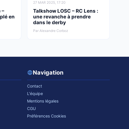
27 MAR 2025, 17:20
 –
Talkshow LOSC – RC Lens :
uplé en
une revanche à prendre
dans le derby
Par Alexandre Corboz
Navigation
Contact
L'équipe
Mentions légales
CGU
Préférences Cookies