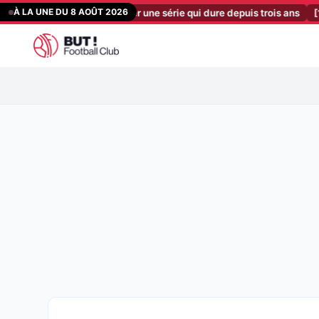
Aller
À LA UNE DU 8 AOÛT 2026
derland vient défier une série qui dure depuis trois ans
[10:43]
ASS
au
contenu