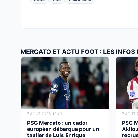
MERCATO ET ACTU FOOT : LES INFOS
7 AOÛT 2026, 19:40
7 AOÛT 2
PSG Mercato : un cador
PSG M
européen débarque pour un
Aklio
taulier de Luis Enrique
recrue