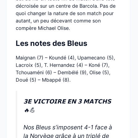
décroisée sur un centre de Barcola. Pas de
quoi changer la nature de son match pour
autant, un peu décevant comme son
compère Michael Olise.
Les notes des Bleus
Maignan (7) – Koundé (4), Upamecano (5),
Lacroix (5), T. Hernandez (4) – Koné (7),
Tchouaméni (6) – Dembélé (9), Olise (5),
Doué (5) – Mbappé (8).
𝟯𝗘 𝗩𝗜𝗖𝗧𝗢𝗜𝗥𝗘 𝗘𝗡 𝟯 𝗠𝗔𝗧𝗖𝗛𝗦
🔥💪
Nos Bleus s’imposent 4-1 face à
la Norvège grâce à un triplé de