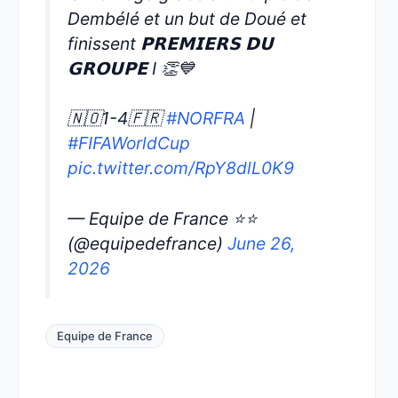
Dembélé et un but de Doué et
finissent 𝗣𝗥𝗘𝗠𝗜𝗘𝗥𝗦 𝗗𝗨
𝗚𝗥𝗢𝗨𝗣𝗘 I 👏💙
🇳🇴1-4🇫🇷
#NORFRA
|
#FIFAWorldCup
pic.twitter.com/RpY8dlL0K9
— Equipe de France ⭐⭐
(@equipedefrance)
June 26,
2026
Equipe de France