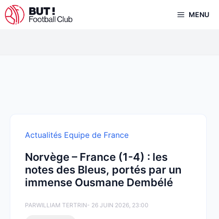
Aller
MENU
au
contenu
Actualités Equipe de France
Norvège – France (1-4) : les
notes des Bleus, portés par un
immense Ousmane Dembélé
PAR
WILLIAM TERTRIN
- 26 JUIN 2026, 23:00