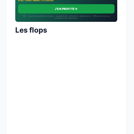
À ACTIVER AVANT LE 08/08
→
J'EN PROFITE
18+ · Jouer comporte des risques : endettement, isolement, dépendance · Offre soumise aux
conditions de l’opérateur.
Les flops