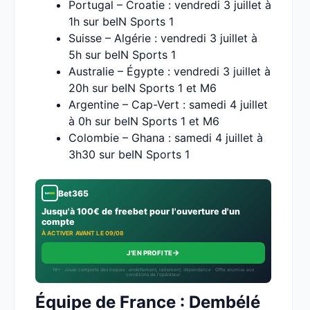
Portugal – Croatie : vendredi 3 juillet à
1h sur beIN Sports 1
Suisse – Algérie : vendredi 3 juillet à
5h sur beIN Sports 1
Australie – Égypte : vendredi 3 juillet à
20h sur beIN Sports 1 et M6
Argentine – Cap-Vert : samedi 4 juillet
à 0h sur beIN Sports 1 et M6
Colombie – Ghana : samedi 4 juillet à
3h30 sur beIN Sports 1
Bet365
Jusqu'à 100€ de freebet pour l'ouverture d'un
compte
À ACTIVER AVANT LE 09/08
→
J'EN PROFITE
18+ · Jouer comporte des risques : endettement, isolement, dépendance · Offre soumise aux
conditions de l’opérateur.
Équipe de France : Dembélé