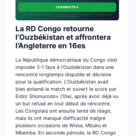
→
J'EN PROFITE
18+ · Jouer comporte des risques : endettement, isolement, dépendance · Offre soumise aux
conditions de l’opérateur.
La RD Congo retourne
l’Ouzbékistan et affrontera
l’Angleterre en 16es
La République démocratique du Congo s’est
imposée 3-1 face à l’Ouzbékistan dans une
rencontre longtemps disputée et décisive
pour la qualification. L’Ouzbékistan avait
bien entamé le match et ouvert le score par
Eldor Shomurodov (10e), après avoir déjà vu
un but refusé en tout début de rencontre.
Les Congolais ont ensuite tenté de réagir,
mais ils ont manqué d’efficacité malgré
plusieurs occasions de Wissa, Mbuku et
Mbemba. En seconde période, la RD Congo