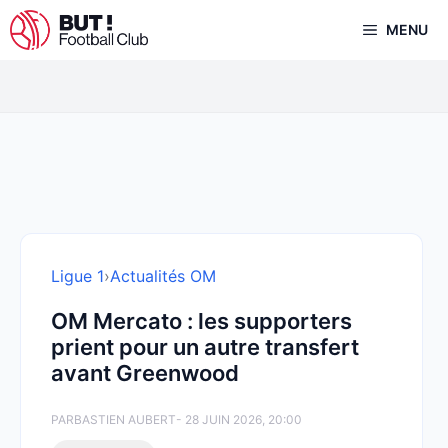
Aller
MENU
au
contenu
Ligue 1
›
Actualités OM
OM Mercato : les supporters
prient pour un autre transfert
avant Greenwood
PAR
BASTIEN AUBERT
- 28 JUIN 2026, 20:00