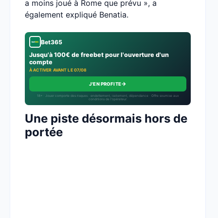
a moins joué à Rome que prévu », a
également expliqué Benatia.
Bet365
Jusqu'à 100€ de freebet pour l'ouverture d'un
compte
À ACTIVER AVANT LE 07/08
→
J'EN PROFITE
18+ · Jouer comporte des risques : endettement, isolement, dépendance · Offre soumise aux
conditions de l’opérateur.
Une piste désormais hors de
portée