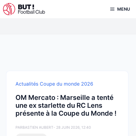
Aller
MENU
au
contenu
Actualités Coupe du monde 2026
OM Mercato : Marseille a tenté
une ex starlette du RC Lens
présente à la Coupe du Monde !
PAR
BASTIEN AUBERT
- 28 JUIN 2026, 12:40