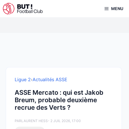
Aller
MENU
au
contenu
Ligue 2
›
Actualités ASSE
ASSE Mercato : qui est Jakob
Breum, probable deuxième
recrue des Verts ?
PAR
LAURENT HESS
- 2 JUIL 2026, 17:00