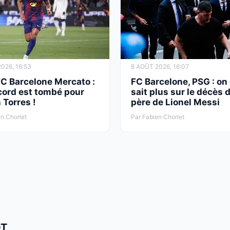
026, 16:53
8 AOÛT 2026, 16:07
FC Barcelone Mercato :
FC Barcelone, PSG : on
cord est tombé pour
sait plus sur le décès 
 Torres !
père de Lionel Messi
n Chorlet
Par Fabien Chorlet
OT