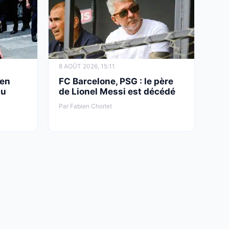
8 AOÛT 2026, 15:11
 en
FC Barcelone, PSG : le père
du
de Lionel Messi est décédé
Par Fabien Chorlet