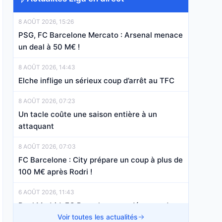
8 AOÛT 2026, 15:26
PSG, FC Barcelone Mercato : Arsenal menace
un deal à 50 M€ !
8 AOÛT 2026, 14:43
Elche inflige un sérieux coup d’arrêt au TFC
8 AOÛT 2026, 07:23
Un tacle coûte une saison entière à un
attaquant
8 AOÛT 2026, 07:03
FC Barcelone : City prépare un coup à plus de
100 M€ après Rodri !
6 AOÛT 2026, 11:43
Real Madrid, FC Barcelone : un désaccord
financier bloque le dossier Rodri !
Voir toutes les actualités