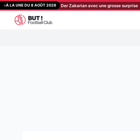
Aller
À LA UNE DU 8 AOÛT 2026
ed Star : la compo de Der Zakarian avec une grosse surprise
[19:46
au
contenu