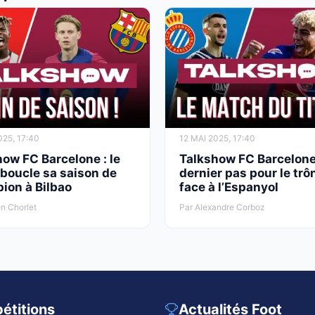
025, 17:40
12 MAI 2025, 17:40
ow FC Barcelone : le
Talkshow FC Barcelone
boucle sa saison de
dernier pas pour le trô
ion à Bilbao
face à l’Espanyol
n Chorlet
Par Alexandre Corboz
étitions
Actualités Foot