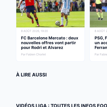
8 AOÛT 2026, 19:20
8 AOÛT 2
FC Barcelone Mercato : deux
PSG, 
nouvelles offres vont partir
un ac
pour Rodri et Alvarez
Ferran
Par Fabien Chorlet
Par Fabie
À LIRE AUSSI
VIDÉOS LIGA : TOUTES LES INFOS FO