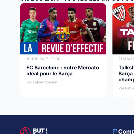
19 JUIL 2025, 20:00
21 MAI 2
FC Barcelone : notre Mercato
Talksh
idéal pour le Barça
Barça 
champ
Par Fabien Chorlet
Par Fabie
Comp