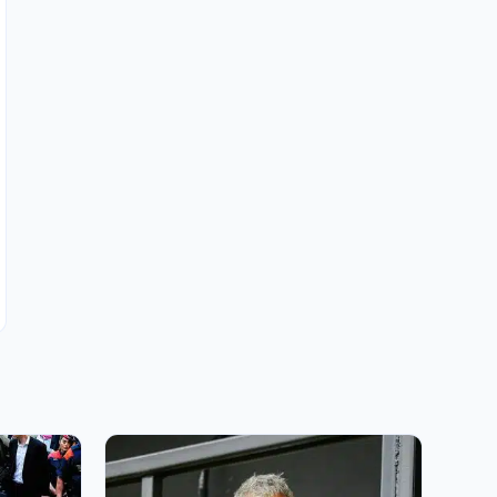
PSG, FC Barcelone : le Barça réclame 55 M€
et ouvre la porte !