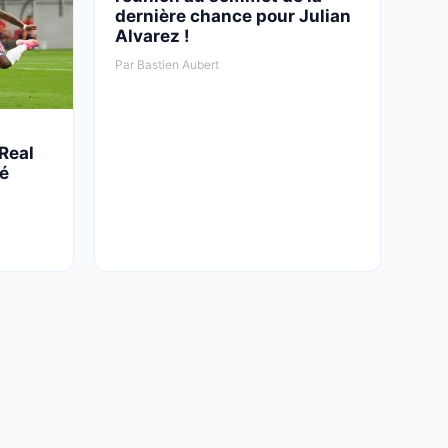
dernière chance pour Julian
PSG, FC Barcelone : Paris refuse de bouger et
Alvarez !
piège le Barça dans les négociations
Par Bastien Aubert
2 AOÛT 2026, 15:30
PSG, FC Barcelone : le Barça réclame 55 M€
et ouvre la porte !
Real
é
2 AOÛT 2026, 14:48
FC Barcelone, Real Madrid : le Barça veut
copier le jackpot à 200 M€ du Real !
2 AOÛT 2026, 14:07
PSG, FC Barcelone : Luis Enrique réclame un
nouveau gros coup au Barça
2 AOÛT 2026, 12:47
Real Madrid, OM : le prix de 20 M€ refroidit le
gros coup marseillais !