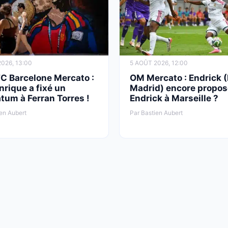
026, 13:00
5 AOÛT 2026, 12:00
FC Barcelone Mercato :
OM Mercato : Endrick (
nrique a fixé un
Madrid) encore propos
tum à Ferran Torres !
Endrick à Marseille ?
en Aubert
Par Bastien Aubert