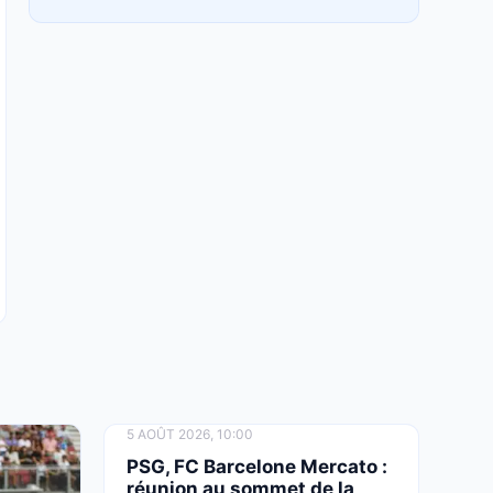
FC Barcelone : le mercato prend un retard de
plus en plus inquiétant
5 AOÛT 2026, 05:21
Real Madrid : Mourinho tranche déjà pour
Endrick malgré la menace du mercato
4 AOÛT 2026, 22:46
PSG, FC Barcelone : Le plan Koundé de Luis
Enrique se heurte à un prix XXL
4 AOÛT 2026, 21:02
FC Nantes : la cote de Nathan Zézé affole
déjà l’Europe !
4 AOÛT 2026, 20:01
Real Madrid : le transfert à 120 M€ enfin
5 AOÛT 2026, 10:00
débloqué cette semaine !
PSG, FC Barcelone Mercato :
réunion au sommet de la
4 AOÛT 2026, 17:41