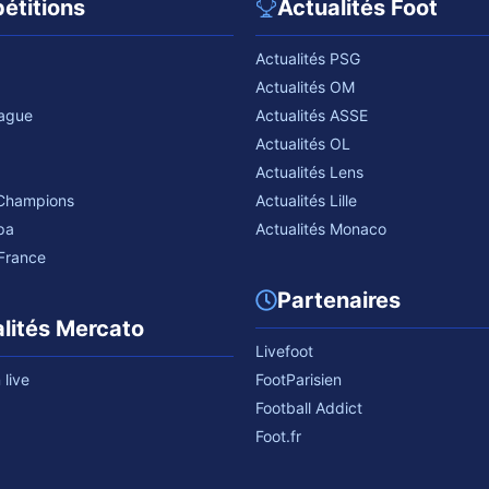
étitions
Actualités Foot
Actualités PSG
Actualités OM
eague
Actualités ASSE
Actualités OL
Actualités Lens
 Champions
Actualités Lille
pa
Actualités Monaco
France
Partenaires
lités Mercato
Livefoot
live
FootParisien
Football Addict
Foot.fr