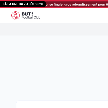
Aller
À LA UNE DU 7 AOÛT 2026
 Diatta a donné sa réponse finale, gros rebondissement pour Hassan 
au
contenu