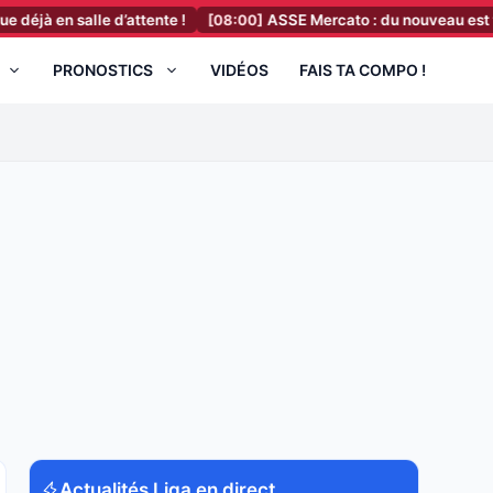
en salle d’attente !
[08:00]
ASSE Mercato : du nouveau est tombé 
PRONOSTICS
VIDÉOS
FAIS TA COMPO !
Actualités Liga en direct