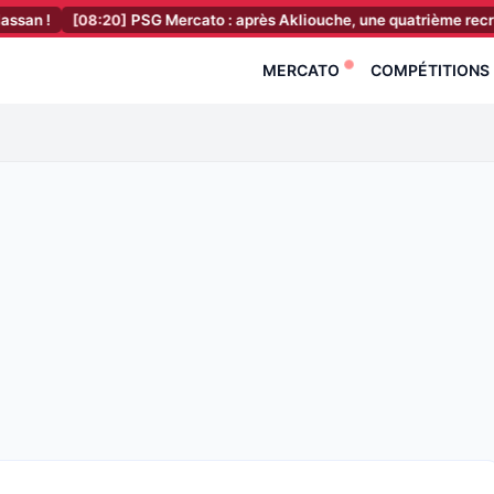
!
[08:20]
PSG Mercato : après Akliouche, une quatrième recrue déjà 
MERCATO
COMPÉTITIONS