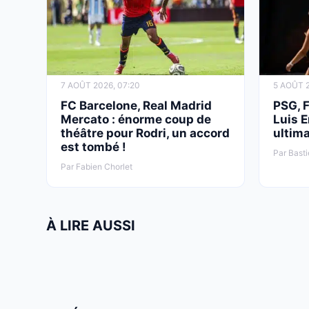
7 AOÛT 2026, 07:20
5 AOÛT 2
FC Barcelone, Real Madrid
PSG, 
Mercato : énorme coup de
Luis E
théâtre pour Rodri, un accord
ultima
est tombé !
Par Basti
Par Fabien Chorlet
À LIRE AUSSI