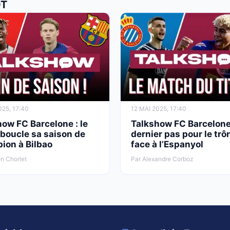
OT
025, 17:40
12 MAI 2025, 17:40
ow FC Barcelone : le
Talkshow FC Barcelone
boucle sa saison de
dernier pas pour le trô
ion à Bilbao
face à l’Espanyol
n Chorlet
Par Alexandre Corboz