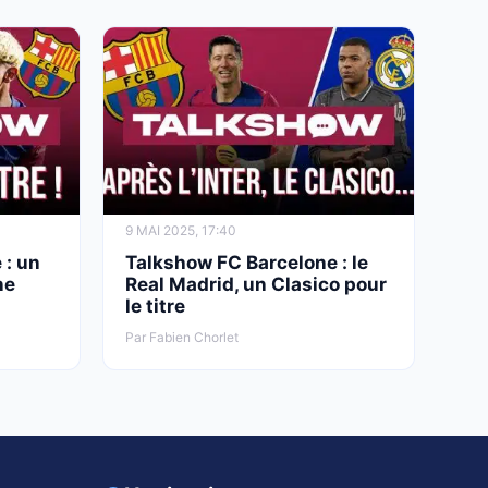
2 AOÛT 2026, 11:47
Real Madrid : le pari à 25 M€ qui fragilise
encore Endrick
9 MAI 2025, 17:40
 : un
Talkshow FC Barcelone : le
ne
Real Madrid, un Clasico pour
le titre
Par Fabien Chorlet