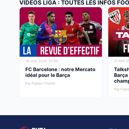
VIDÉOS LIGA : TOUTES LES INFOS FO
19 JUIL 2025, 20:00
21 MAI 2
FC Barcelone : notre Mercato
Talksh
idéal pour le Barça
Barça 
champ
Par Fabien Chorlet
Par Fabie