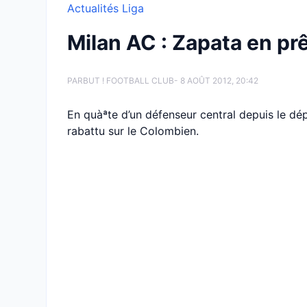
Actualités Liga
Milan AC : Zapata en pr
PAR
BUT ! FOOTBALL CLUB
- 8 AOÛT 2012, 20:42
En quàªte d’un défenseur central depuis le dé
rabattu sur le Colombien.