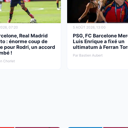
026, 07:20
5 AOÛT 2026, 13:00
rcelone, Real Madrid
PSG, FC Barcelone Mer
to : énorme coup de
Luis Enrique a fixé un
e pour Rodri, un accord
ultimatum à Ferran Tor
mbé !
Par Bastien Aubert
n Chorlet