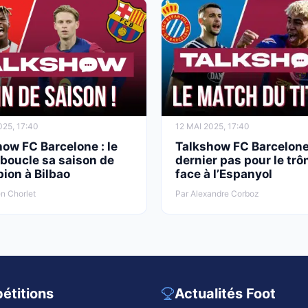
025, 17:40
12 MAI 2025, 17:40
ow FC Barcelone : le
Talkshow FC Barcelone
boucle sa saison de
dernier pas pour le trô
ion à Bilbao
face à l’Espanyol
n Chorlet
Par Alexandre Corboz
étitions
Actualités Foot