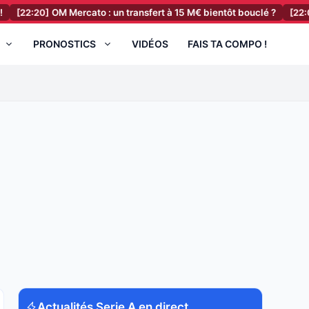
2:20]
OM Mercato : un transfert à 15 M€ bientôt bouclé ?
[22:00]
RC
PRONOSTICS
VIDÉOS
FAIS TA COMPO !
Actualités Serie A en direct