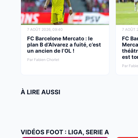
7 AOÛT 2026, 09:40
7 AOÛT 2
FC Barcelone Mercato : le
FC Ba
plan B d’Alvarez a fuité, c’est
Merca
un ancien de l’OL !
théâtr
est to
Par Fabien Chorlet
Par Fabie
À LIRE AUSSI
VIDÉOS FOOT : LIGA, SERIE A