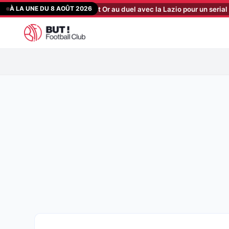
Aller
À LA UNE DU 8 AOÛT 2026
ns Mercato : les Sang et Or au duel avec la Lazio pour un serial buteur
au
contenu