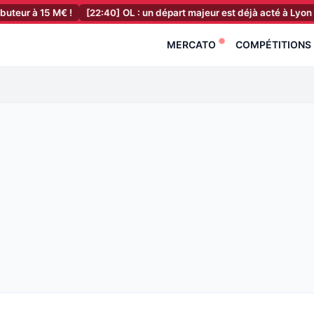
 à 15 M€ !
[22:40]
OL : un départ majeur est déjà acté à Lyon !
[2
MERCATO
COMPÉTITIONS