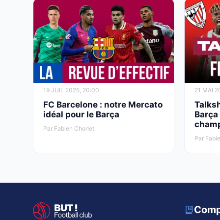
19 JUIL 2025, 20:00
21 MAI 2
FC Barcelone : notre Mercato
Talksh
idéal pour le Barça
Barça 
champ
Par Fabien Chorlet
Par Fabie
Comp