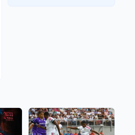
FC Barcelone : le mercato prend un retard de
plus en plus inquiétant
5 AOÛT 2026, 05:21
Real Madrid : Mourinho tranche déjà pour
Endrick malgré la menace du mercato
4 AOÛT 2026, 22:46
PSG, FC Barcelone : Le plan Koundé de Luis
Enrique se heurte à un prix XXL
4 AOÛT 2026, 21:02
FC Nantes : la cote de Nathan Zézé affole
déjà l’Europe !
4 AOÛT 2026, 20:01
Real Madrid : le transfert à 120 M€ enfin
débloqué cette semaine !
4 AOÛT 2026, 17:41