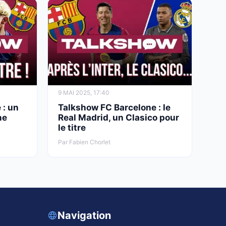
2 AOÛT 2026, 11:47
Real Madrid : le pari à 25 M€ qui fragilise
encore Endrick
9 MAI 2025, 17:40
 : un
Talkshow FC Barcelone : le
ne
Real Madrid, un Clasico pour
le titre
Par Fabien Chorlet
Navigation