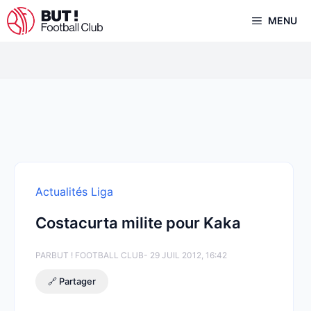
Aller
MENU
au
contenu
Actualités Liga
Costacurta milite pour Kaka
PAR
BUT ! FOOTBALL CLUB
- 29 JUIL 2012, 16:42
🔗 Partager