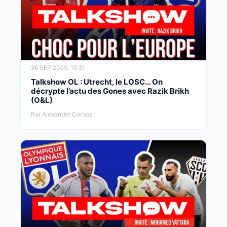
26 SEP 2025, 15:21
Talkshow OL : Utrecht, le LOSC… On
décrypte l’actu des Gones avec Razik Brikh
(O&L)
Par Alexandre Corboz