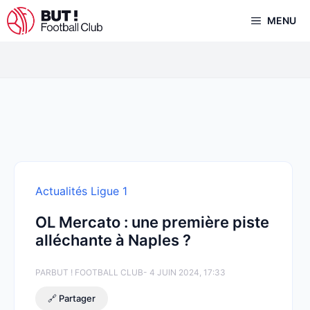
Aller
MENU
au
contenu
Actualités Ligue 1
OL Mercato : une première piste
alléchante à Naples ?
PAR
BUT ! FOOTBALL CLUB
- 4 JUIN 2024, 17:33
🔗 Partager