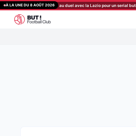
Aller
À LA UNE DU 8 AOÛT 2026
to : les Sang et Or au duel avec la Lazio pour un serial buteur à 15 M€
au
contenu