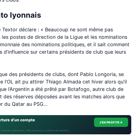
ato lyonnais
e Textor déclare : « Beaucoup ne sont même pas
s les postes de direction de la Ligue et les nominations
a monnaie des nominations politiques, et il sait comment
s d’influence sur certains présidents de club que leurs
 que des présidents de clubs, dont Pablo Longoria, se
e l’OL ait pu attirer Thiago Almada cet hiver alors qu’il
que l’Argentin a été prêté par Botafogo, autre club de
 et des réserves déposées avant les matches alors que
ier du Qatar au PSG…
erture d'un compte
→
J'EN PROFITE
, isolement, dépendance · Offre soumise aux conditions de l’opérateur.