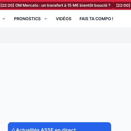
 Mercato : un transfert à 15 M€ bientôt bouclé ?
[22:00]
RC Lens Me
PRONOSTICS
VIDÉOS
FAIS TA COMPO !
Actualités ASSE en direct