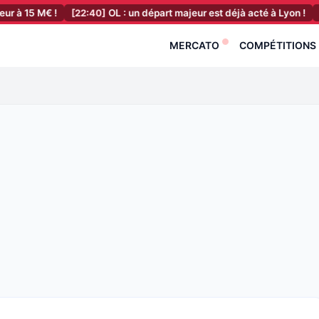
 !
[22:40]
OL : un départ majeur est déjà acté à Lyon !
[22:20]
OM
MERCATO
COMPÉTITIONS