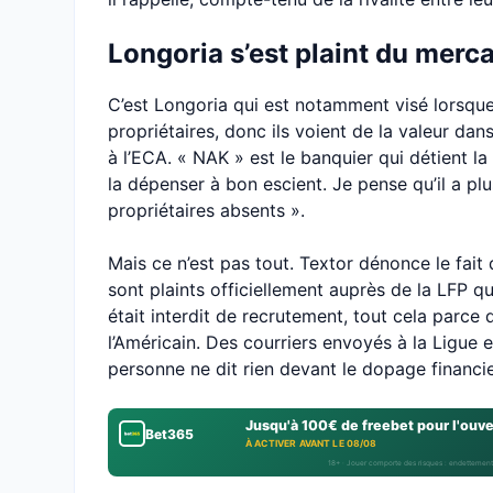
Longoria s’est plaint du merc
C’est Longoria qui est notamment visé lorsqu
propriétaires, donc ils voient de la valeur dan
à l’ECA. « NAK » est le banquier qui détient l
la dépenser à bon escient. Je pense qu’il a plu
propriétaires absents ».
Mais ce n’est pas tout. Textor dénonce le fait
sont plaints officiellement auprès de la LFP qu
était interdit de recrutement, tout cela parce 
l’Américain. Des courriers envoyés à la Ligue
personne ne dit rien devant le dopage financ
Jusqu'à 100€ de freebet pour l'ouv
Bet365
À ACTIVER AVANT LE 08/08
18+ · Jouer comporte des risques : endettement