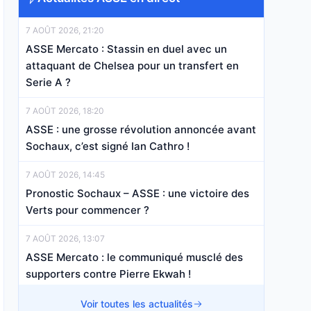
7 AOÛT 2026, 21:20
ASSE Mercato : Stassin en duel avec un
attaquant de Chelsea pour un transfert en
Serie A ?
7 AOÛT 2026, 18:20
ASSE : une grosse révolution annoncée avant
Sochaux, c’est signé Ian Cathro !
7 AOÛT 2026, 14:45
Pronostic Sochaux – ASSE : une victoire des
Verts pour commencer ?
7 AOÛT 2026, 13:07
ASSE Mercato : le communiqué musclé des
supporters contre Pierre Ekwah !
7 AOÛT 2026, 12:15
Voir toutes les actualités