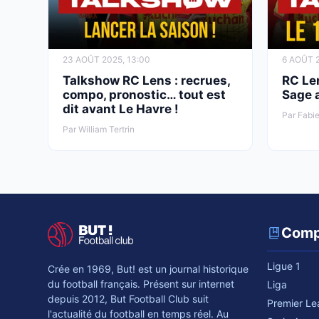
23 AOÛT 2025, 13:00
6 AOÛT 2
Talkshow RC Lens : recrues,
RC Len
compo, pronostic… tout est
Sage 
dit avant Le Havre !
Par Fabie
Par William Tertrin
Comp
Ligue 1
Crée en 1969, But! est un journal historique
du football français. Présent sur internet
Liga
depuis 2012, But Football Club suit
Premier L
l'actualité du football en temps réel. Au