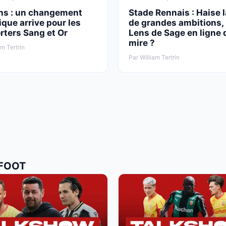
ns : un changement
Stade Rennais : Haise 
ique arrive pour les
de grandes ambitions, 
rters Sang et Or
Lens de Sage en ligne 
mire ?
am Tertrin
Par William Tertrin
 FOOT