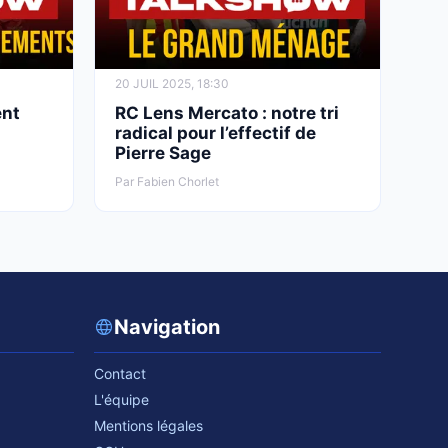
20 JUIL 2025, 18:30
ent
RC Lens Mercato : notre tri
s
radical pour l’effectif de
Pierre Sage
Par Fabien Chorlet
Navigation
Contact
L'équipe
Mentions légales