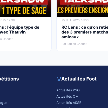
025, 17:30
25 JUIL 2025, 18:00
s : l’équipe type de
RC Lens : ce qu’on reti
avec Thauvin
des 3 premiers match
amicaux
n Chorlet
Par Fabien Chorlet
étitions
Actualités Foot
Actualités PSG
Actualités OM
eague
Actualités ASSE