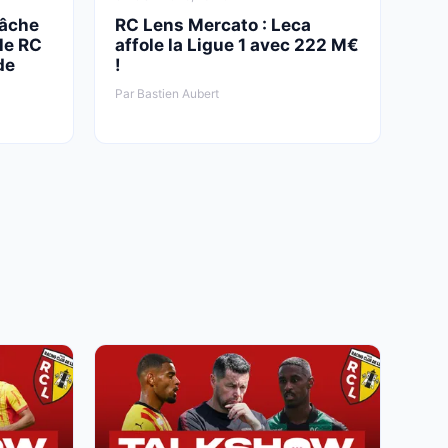
lâche
RC Lens Mercato : Leca
le RC
affole la Ligue 1 avec 222 M€
de
!
Par Bastien Aubert