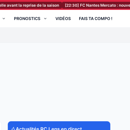
la reprise de la saison
[22:30]
FC Nantes Mercato : nouveau coup dur
PRONOSTICS
VIDÉOS
FAIS TA COMPO !
Actualités RC Lens en direct