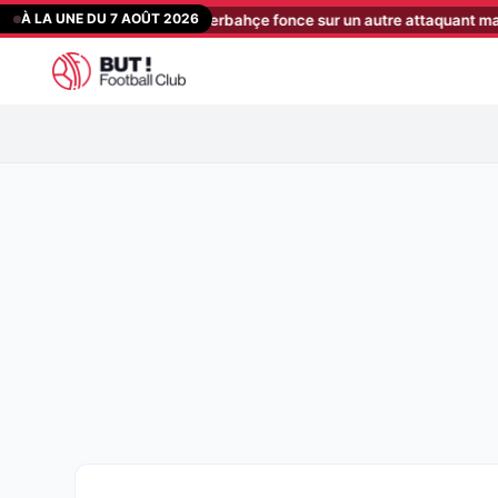
Aller
À LA UNE DU 7 AOÛT 2026
ès Greenwood, Fenerbahçe fonce sur un autre attaquant marseillais !
au
contenu