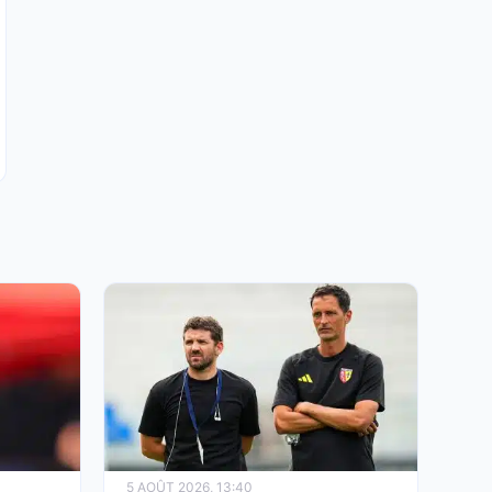
4 AOÛT 2026, 16:22
RC Lens : une nouvelle piste au milieu malgré
un secteur déjà renforcé
5 AOÛT 2026, 13:40