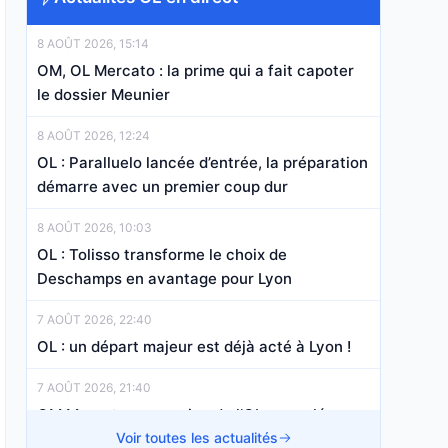
8 AOÛT 2026, 15:14
OM, OL Mercato : la prime qui a fait capoter
le dossier Meunier
8 AOÛT 2026, 12:24
OL : Paralluelo lancée d’entrée, la préparation
démarre avec un premier coup dur
8 AOÛT 2026, 10:03
OL : Tolisso transforme le choix de
Deschamps en avantage pour Lyon
7 AOÛT 2026, 22:40
OL : un départ majeur est déjà acté à Lyon !
7 AOÛT 2026, 21:40
OM Mercato : un ancien de l’OL a recalé
Marseille !
Voir toutes les actualités