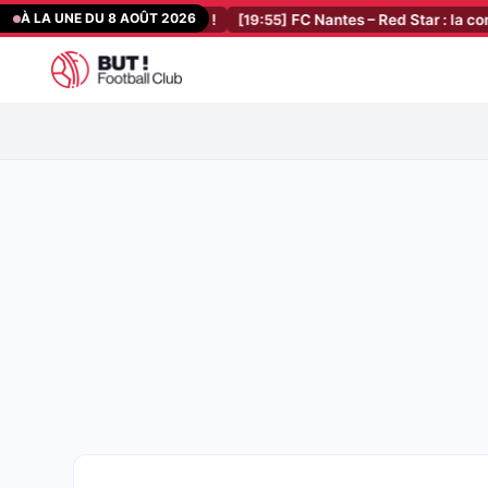
Aller
À LA UNE DU 8 AOÛT 2026
Court lâche 260 M€ !
[19:55]
FC Nantes – Red Star : la compo de De
au
contenu