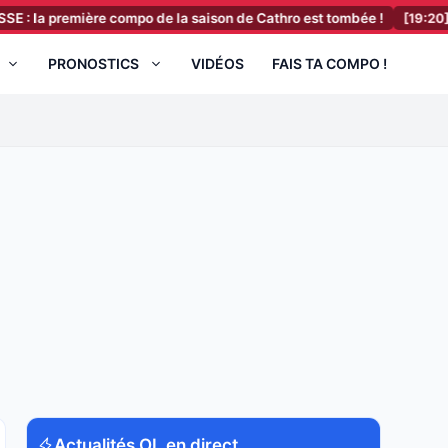
emière compo de la saison de Cathro est tombée !
[19:20]
FC Barcel
PRONOSTICS
VIDÉOS
FAIS TA COMPO !
Actualités OL en direct