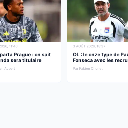
026, 11:40
3 AOÛT 2026, 18:37
parta Prague : on sait
OL : le onze type de Pa
nda sera titulaire
Fonseca avec les recr
en Aubert
Par Fabien Chorlet