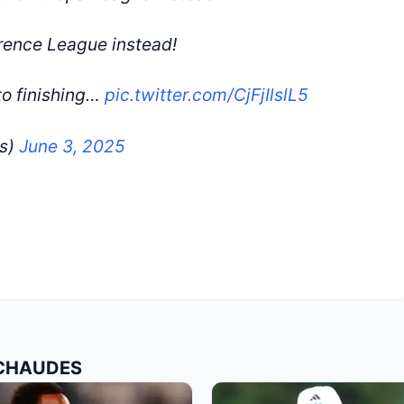
Conference League instead!
to finishing…
pic.twitter.com/CjFjIlslL5
gs)
June 3, 2025
 CHAUDES