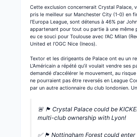
Cette exclusion concernerait Crystal Palace, 
pris le meilleur sur Manchester City (1-0) en f
l’Europa League, sont détenus à 46% par John T
appartenant pour tout ou partie à une même pe
eu ce souci pour Toulouse avec l’AC Milan (R
United et l’OGC Nice (Ineos).
Textor et les dirigeants de Palace ont eu un re
L’Américain a répété qu’il voulait vendre ses p
demandé d’accélérer le mouvement, au risque d
ne pourraient pas être reversés en League Con
par un autre actionnaire du club londonien. Un
🚨 🏴󠁧󠁢󠁥󠁮󠁧󠁿 Crystal Palace could b
multi-club ownership with Lyon!
✅ 🏴󠁧󠁢󠁥󠁮󠁧󠁿 Nottingham Forest could 