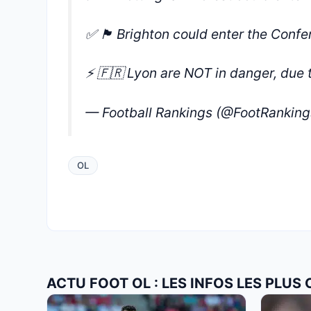
✅ 🏴󠁧󠁢󠁥󠁮󠁧󠁿 Brighton could enter the 
⚡️ 🇫🇷 Lyon are NOT in danger, due 
— Football Rankings (@FootRankin
OL
ACTU FOOT OL : LES INFOS LES PLUS