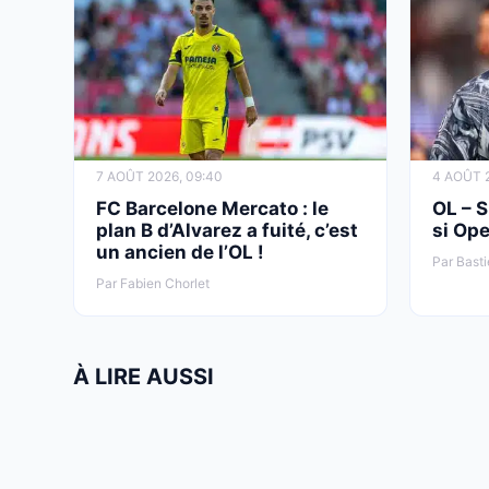
7 AOÛT 2026, 09:40
4 AOÛT 2
FC Barcelone Mercato : le
OL – S
plan B d’Alvarez a fuité, c’est
si Ope
un ancien de l’OL !
Par Basti
Par Fabien Chorlet
À LIRE AUSSI