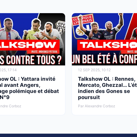
025, 17:14
12 SEP 2025, 10:12
ow OL : Yattara invité
Talkshow OL : Rennes,
l avant Angers,
Mercato, Ghezzal… L’é
age polémique et débat
indien des Gones se
 N°9
poursuit
andre Corboz
Par Alexandre Corboz