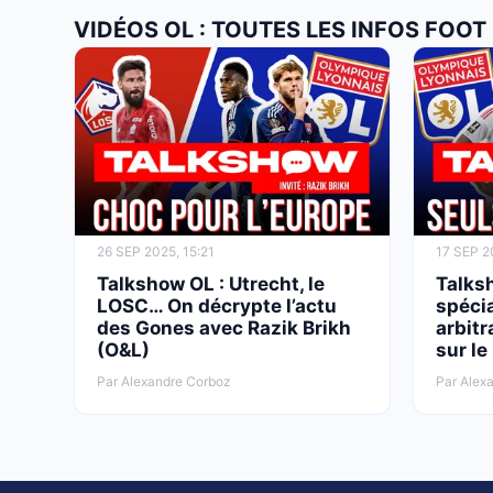
VIDÉOS OL : TOUTES LES INFOS FOOT
26 SEP 2025, 15:21
17 SEP 2
Talkshow OL : Utrecht, le
Talksh
LOSC… On décrypte l’actu
spécia
des Gones avec Razik Brikh
arbitr
(O&L)
sur le
Par Alexandre Corboz
Par Alex