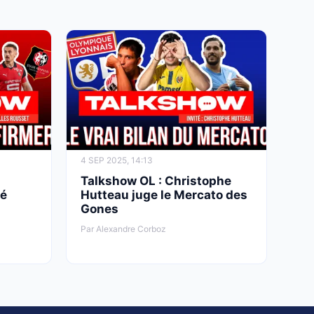
4 SEP 2025, 14:13
Talkshow OL : Christophe
té
Hutteau juge le Mercato des
Gones
Par Alexandre Corboz