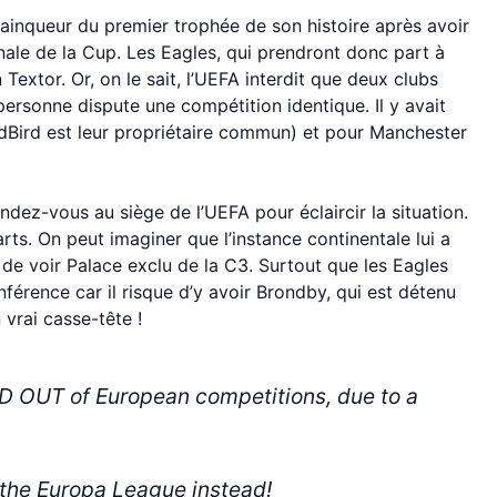
vainqueur du premier trophée de son histoire après avoir
inale de la Cup. Les Eagles, qui prendront donc part à
extor. Or, on le sait, l’UEFA interdit que deux clubs
rsonne dispute une compétition identique. Il y avait
edBird est leur propriétaire commun) et pour Manchester
ndez-vous au siège de l’UEFA pour éclaircir la situation.
arts. On peut imaginer que l’instance continentale lui a
e voir Palace exclu de la C3. Surtout que les Eagles
férence car il risque d’y avoir Brondby, qui est détenu
 vrai casse-tête !
e KICKED OUT of European competitions, due to a
enter the Europa League instead!