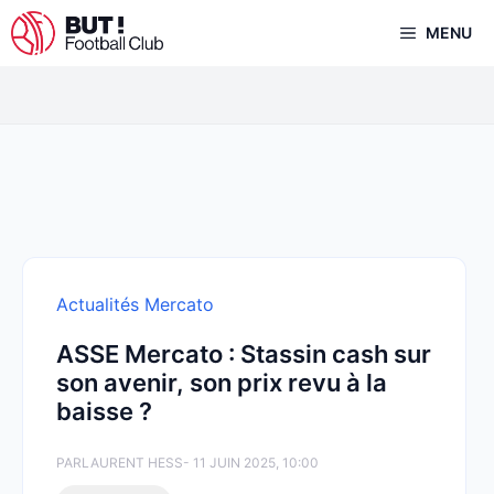
Aller
MENU
au
contenu
Actualités Mercato
ASSE Mercato : Stassin cash sur
son avenir, son prix revu à la
baisse ?
PAR
LAURENT HESS
- 11 JUIN 2025, 10:00