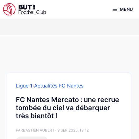
Aller
MENU
au
contenu
Ligue 1
›
Actualités FC Nantes
FC Nantes Mercato : une recrue
tombée du ciel va débarquer
très bientôt !
PAR
BASTIEN AUBERT
- 9 SEP 2025, 13:12