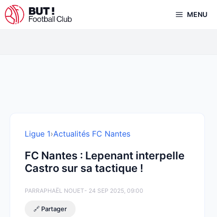
Aller
MENU
au
contenu
Ligue 1
›
Actualités FC Nantes
FC Nantes : Lepenant interpelle
Castro sur sa tactique !
PAR
RAPHAËL NOUET
- 24 SEP 2025, 09:00
🔗 Partager