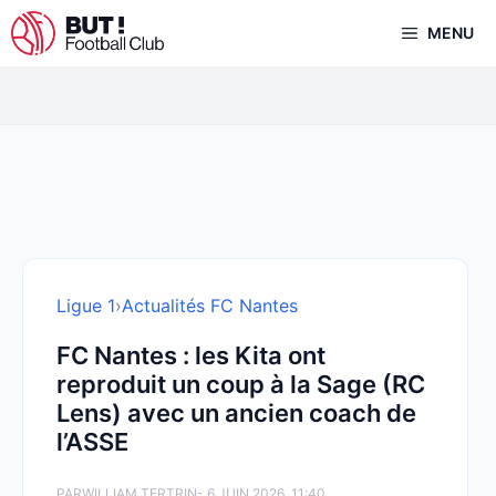
Aller
MENU
au
contenu
Ligue 1
›
Actualités FC Nantes
FC Nantes : les Kita ont
reproduit un coup à la Sage (RC
Lens) avec un ancien coach de
l’ASSE
PAR
WILLIAM TERTRIN
- 6 JUIN 2026, 11:40