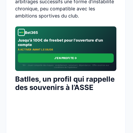
arbitrages successifs une forme d’instabilité
chronique, peu compatible avec les
ambitions sportives du club.
Bet365
Jusqu'à 100€ de freebet pour l'ouverture d'un
compte
À ACTIVER AVANT LE 08/08
→
J'EN PROFITE
18+ · Jouer comporte des risques : endettement, isolement, dépendance · Offre soumise aux
conditions de l’opérateur.
Batlles, un profil qui rappelle
des souvenirs à l’ASSE