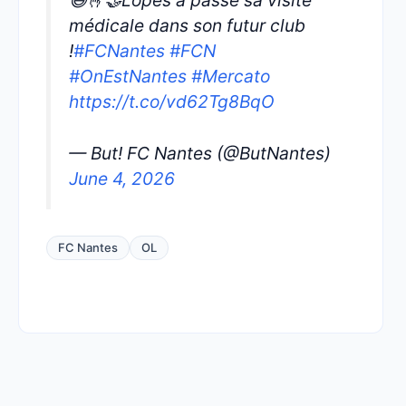
😅🫰🤝Lopes a passé sa visite
médicale dans son futur club
!
#FCNantes
#FCN
#OnEstNantes
#Mercato
https://t.co/vd62Tg8BqO
— But! FC Nantes (@ButNantes)
June 4, 2026
FC Nantes
OL