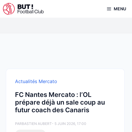
Aller
MENU
au
contenu
Actualités Mercato
FC Nantes Mercato : l’OL
prépare déjà un sale coup au
futur coach des Canaris
PAR
BASTIEN AUBERT
- 5 JUIN 2026, 17:00