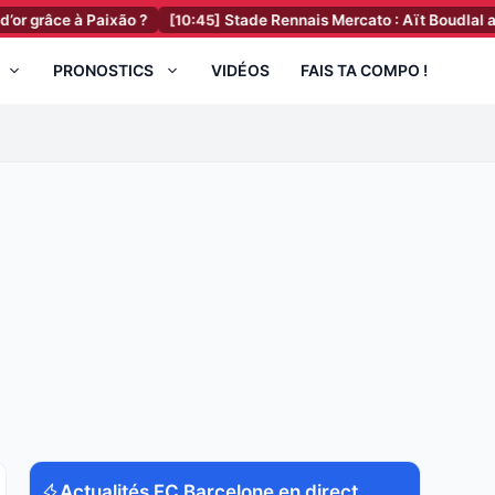
 à Paixão ?
[10:45]
Stade Rennais Mercato : Aït Boudlal a tranché po
PRONOSTICS
VIDÉOS
FAIS TA COMPO !
Actualités FC Barcelone en direct