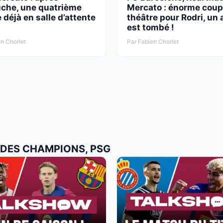
uche, une quatrième
Mercato : énorme coup
 déjà en salle d’attente
théâtre pour Rodri, un
est tombé !
n Chorlet
Par Fabien Chorlet
E DES CHAMPIONS, PSG