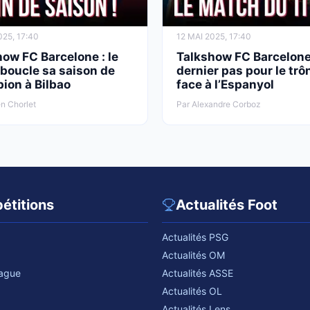
025, 17:40
12 MAI 2025, 17:40
ow FC Barcelone : le
Talkshow FC Barcelone
boucle sa saison de
dernier pas pour le trô
ion à Bilbao
face à l’Espanyol
n Chorlet
Par Alexandre Corboz
étitions
Actualités Foot
Actualités PSG
Actualités OM
eague
Actualités ASSE
Actualités OL
Actualités Lens