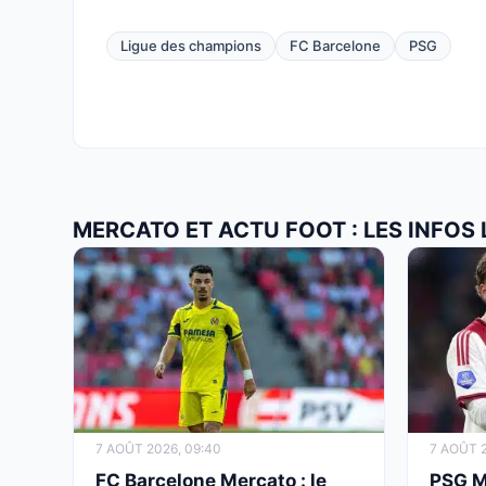
Ligue des champions
FC Barcelone
PSG
MERCATO ET ACTU FOOT : LES INFOS
7 AOÛT 2026, 09:40
7 AOÛT 2
FC Barcelone Mercato : le
PSG M