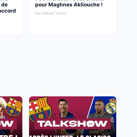
 de
pour Maghnes Akliouche !
 accord
Par William Tertrin