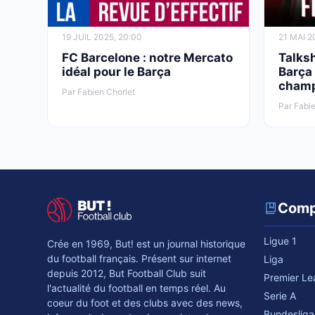
19 JUIL 2025, 20:00
21 MAI 2
FC Barcelone : notre Mercato
Talksh
idéal pour le Barça
Barça 
champ
Par Fabien Chorlet
Par Fabie
Comp
Ligue 1
Crée en 1969, But! est un journal historique
du football français. Présent sur internet
Liga
depuis 2012, But Football Club suit
Premier L
l'actualité du football en temps réel. Au
Serie A
coeur du foot et des clubs avec des news,
Bundesliga