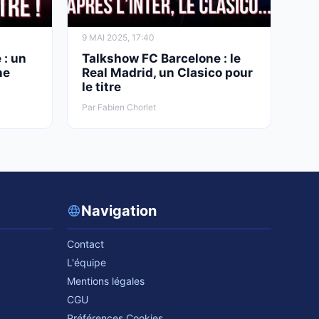
9 MAI 2025, 17:40
 : un
Talkshow FC Barcelone : le
ne
Real Madrid, un Clasico pour
le titre
Par Fabien Chorlet
Navigation
Contact
L'équipe
Mentions légales
CGU
Préférences Cookies