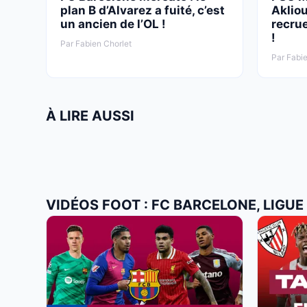
plan B d’Alvarez a fuité, c’est
Aklio
un ancien de l’OL !
recrue
!
Par Fabien Chorlet
Par Fabie
À LIRE AUSSI
VIDÉOS FOOT : FC BARCELONE, LIGU