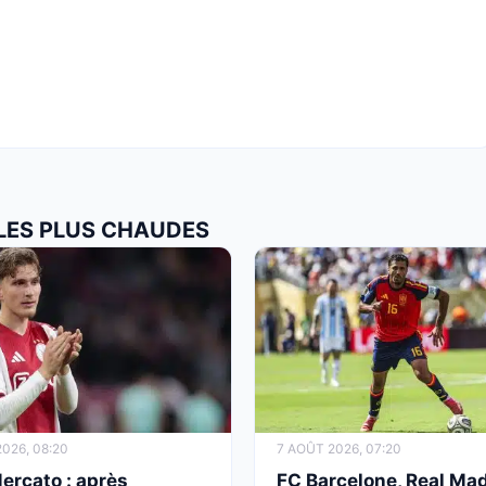
 LES PLUS CHAUDES
026, 08:20
7 AOÛT 2026, 07:20
ercato : après
FC Barcelone, Real Mad