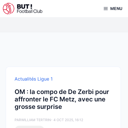
Aller
MENU
au
contenu
Actualités Ligue 1
OM : la compo de De Zerbi pour
affronter le FC Metz, avec une
grosse surprise
PAR
WILLIAM TERTRIN
- 4 OCT 2025, 16:12