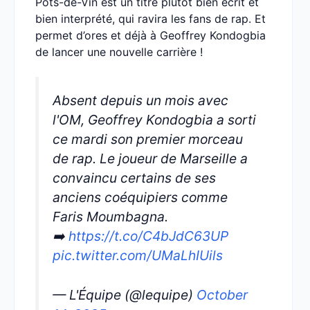
Pots-de-Vin est un titre plutôt bien écrit et
bien interprété, qui ravira les fans de rap. Et
permet d’ores et déjà à Geoffrey Kondogbia
de lancer une nouvelle carrière !
Absent depuis un mois avec
l'OM, Geoffrey Kondogbia a sorti
ce mardi son premier morceau
de rap. Le joueur de Marseille a
convaincu certains de ses
anciens coéquipiers comme
Faris Moumbagna.
➡️
https://t.co/C4bJdC63UP
pic.twitter.com/UMaLhIUils
— L'Équipe (@lequipe)
October