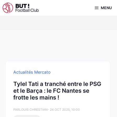
Aller
MENU
au
contenu
Actualités Mercato
Tylel Tati a tranché entre le PSG
et le Barça : le FC Nantes se
frotte les mains !
PAR
LOUIS CHRESTIAN
- 24 OCT 2025, 10:00