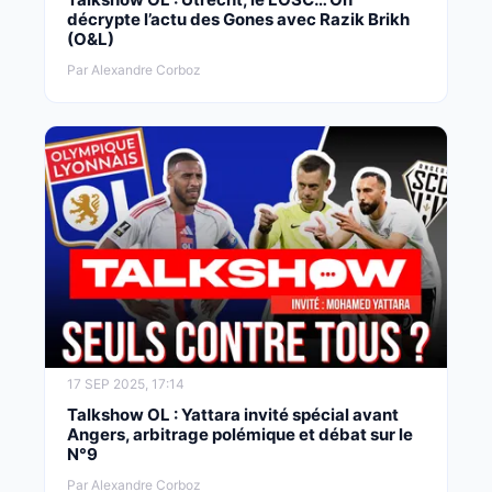
décrypte l’actu des Gones avec Razik Brikh
(O&L)
Par Alexandre Corboz
17 SEP 2025, 17:14
Talkshow OL : Yattara invité spécial avant
Angers, arbitrage polémique et débat sur le
N°9
Par Alexandre Corboz