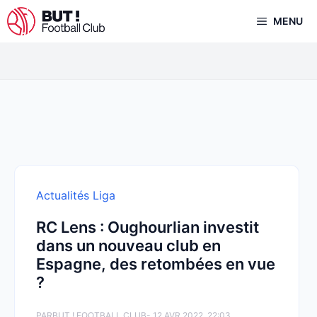
Aller
MENU
au
contenu
Actualités Liga
RC Lens : Oughourlian investit
dans un nouveau club en
Espagne, des retombées en vue
?
PAR
BUT ! FOOTBALL CLUB
- 12 AVR 2022, 22:03