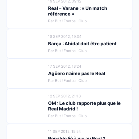
19 SEP 2012, 09:12
Real – Varane : « Un match
référence »
Par But ! Football Club
18 SEP 2012, 19:34
Barça : Abidal doit être patient
Par But ! Football Club
17 SEP 2012, 18:24
Agüero n’aime pas le Real
Par But ! Football Club
12 SEP 2012, 21:13
OM : Le club rapporte plus que le
Real Madrid !
Par But ! Football Club
11 SEP 2012, 15:54
Ronaldo lié à vie au Real ?