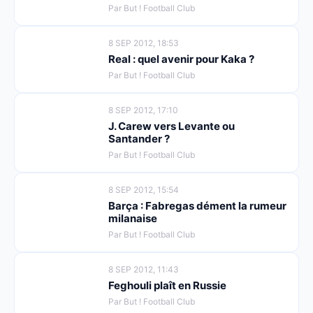
Par But ! Football Club
8 SEP 2012, 18:53
Real : quel avenir pour Kaka ?
Par But ! Football Club
8 SEP 2012, 17:10
J. Carew vers Levante ou
Santander ?
Par But ! Football Club
8 SEP 2012, 15:54
Barça : Fabregas dément la rumeur
milanaise
Par But ! Football Club
8 SEP 2012, 11:43
Feghouli plaît en Russie
Par But ! Football Club