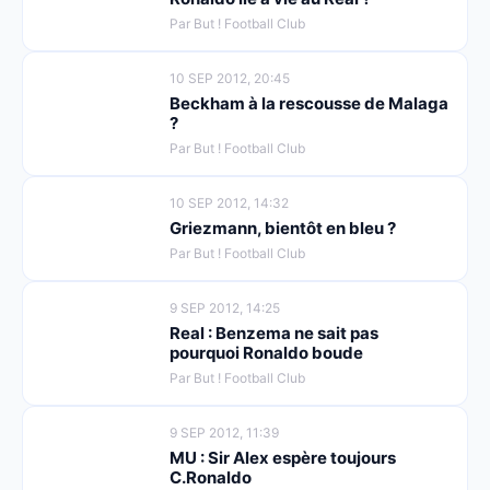
Par But ! Football Club
10 SEP 2012, 20:45
Beckham à la rescousse de Malaga
?
Par But ! Football Club
10 SEP 2012, 14:32
Griezmann, bientôt en bleu ?
Par But ! Football Club
9 SEP 2012, 14:25
Real : Benzema ne sait pas
pourquoi Ronaldo boude
Par But ! Football Club
9 SEP 2012, 11:39
MU : Sir Alex espère toujours
C.Ronaldo