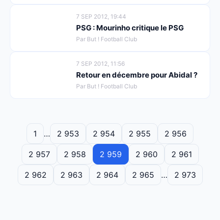
7 SEP 2012, 19:44
PSG : Mourinho critique le PSG
Par But ! Football Club
7 SEP 2012, 11:56
Retour en décembre pour Abidal ?
Par But ! Football Club
1
…
2 953
2 954
2 955
2 956
2 957
2 958
2 959
2 960
2 961
2 962
2 963
2 964
2 965
…
2 973