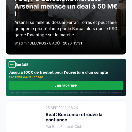
Arsenal menace un deal à 50 M€
!
Arsenal se mêle au dossier Ferran Torres et peut faire
grimper le prix réclamé par le Barça, alors que le PSG
garde l’avantage sur le marché.
Wladimir DELCROS
• 8 AOÛT 2026, 15:31
Bet365
Jusqu'à 100€ de freebet pour l'ouverture d'un compte
À ACTIVER AVANT LE 09/08
→
J'EN PROFITE
18+ · Jouer comporte des risques : endettement, isolement, dépendance · Offre soumise aux conditions de l’opérateur.
25 SEP 2012, 08:24
Real : Benzema retrouve la
confiance
Par But ! Football Club