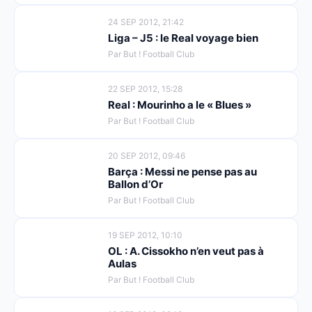
24 SEP 2012, 21:42
Liga – J5 : le Real voyage bien
Par But ! Football Club
22 SEP 2012, 15:28
Real : Mourinho a le « Blues »
Par But ! Football Club
20 SEP 2012, 09:46
Barça : Messi ne pense pas au
Ballon d’Or
Par But ! Football Club
19 SEP 2012, 10:10
OL : A. Cissokho n’en veut pas à
Aulas
Par But ! Football Club