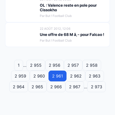
OL : Valence reste en pole pour
Cissokho
Par But ! Football Club
22 AOÛT 2012, 12:06
Une offre de 68 M â‚¬ pour Falcao !
Par But ! Football Club
1
…
2 955
2 956
2 957
2 958
2 959
2 960
2 961
2 962
2 963
2 964
2 965
2 966
2 967
…
2 973