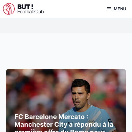
Aller
MENU
au
contenu
FC Barcelone Mercato :
Manchester City a répondu à la