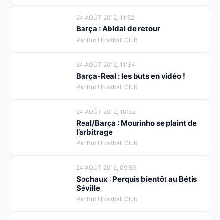
24 AOÛT 2012, 11:52
Barça : Abidal de retour
Par But ! Football Club
24 AOÛT 2012, 11:34
Barça-Real : les buts en vidéo !
Par But ! Football Club
24 AOÛT 2012, 10:32
Real/Barça : Mourinho se plaint de
l’arbitrage
Par But ! Football Club
24 AOÛT 2012, 09:59
Sochaux : Perquis bientôt au Bétis
Séville
Par But ! Football Club