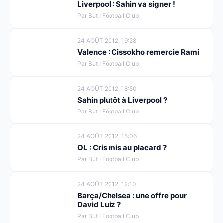
Liverpool : Sahin va signer !
Par But ! Football Club
24 AOÛT 2012, 19:28
Valence : Cissokho remercie Rami
Par But ! Football Club
24 AOÛT 2012, 18:50
Sahin plutôt à Liverpool ?
Par But ! Football Club
24 AOÛT 2012, 15:06
OL : Cris mis au placard ?
Par But ! Football Club
24 AOÛT 2012, 12:10
Barça/Chelsea : une offre pour
David Luiz ?
Par But ! Football Club