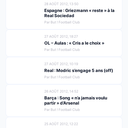
28 AOÛT 2012, 13:50
Espagne : Griezmann « reste » à la
Real Sociedad
Par But ! Football Club
27 AOÛT 2012, 18:27
OL – Aulas : « Cris a le choix »
Par But ! Football Club
27 AOÛT 2012, 10:19
Real : Modric s’engage 5 ans (off)
Par But ! Football Club
26 AOÛT 2012, 14:52
Barça : Song « n’a jamais voulu
partir » d’Arsenal
Par But ! Football Club
25 AOÛT 2012, 12:22