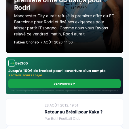
première offre du Barça pour
Rodri
Manchester City aurait refusé la première offre du FC
Barcelone pour Rodri et fixé ses exigences pour
laisser partir l’Espagnol. Comme nous vous l’avons
relayé ce vendredi matin, Rodri aurait
Fabien Chorlet
• 7 AOÛT 2026, 11:50
Bet365
Jusqu'à 100€ de freebet pour l'ouverture d'un compte
À ACTIVER AVANT LE 08/08
→
J'EN PROFITE
18+ · Jouer comporte des risques : endettement, isolement, dépendance · Offre soumise aux conditions de l’opérateur.
28 AOÛT 2012, 19:51
Retour au Brésil pour Kaka ?
Par But ! Football Club