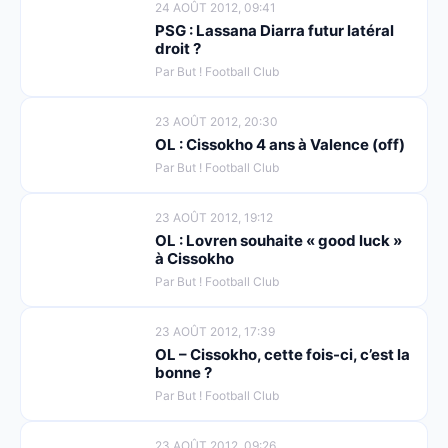
24 AOÛT 2012, 09:41
PSG : Lassana Diarra futur latéral
droit ?
Par But ! Football Club
23 AOÛT 2012, 20:30
OL : Cissokho 4 ans à Valence (off)
Par But ! Football Club
23 AOÛT 2012, 19:12
OL : Lovren souhaite « good luck »
à Cissokho
Par But ! Football Club
23 AOÛT 2012, 17:39
OL – Cissokho, cette fois-ci, c’est la
bonne ?
Par But ! Football Club
23 AOÛT 2012, 09:26